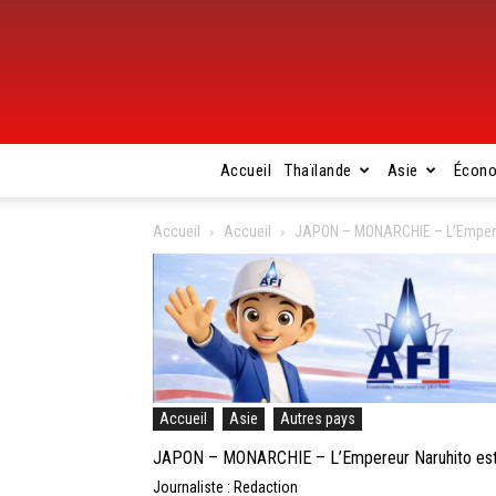
Accueil
Thaïlande
Asie
Écon
Accueil
Accueil
JAPON – MONARCHIE – L’Empereur 
Accueil
Asie
Autres pays
JAPON – MONARCHIE – L’Empereur Naruhito est int
Journaliste : Redaction