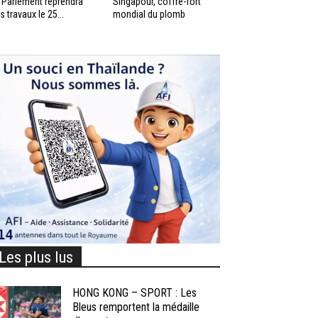
 Parlement reprendra
Singapour, coffre-fort
s travaux le 25...
mondial du plomb
Les plus lus
HONG KONG – SPORT : Les
Bleus remportent la médaille