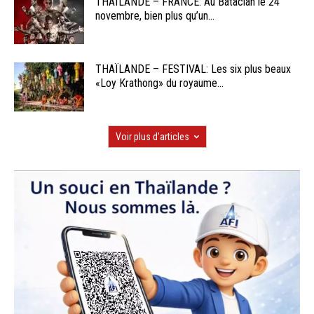
THAÏLANDE – FRANCE: Au Bataclan le 24
novembre, bien plus qu’un...
THAÏLANDE – FESTIVAL: Les six plus beaux
«Loy Krathong» du royaume...
Voir plus d'articles