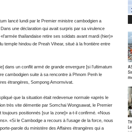
atum lancé lundi par le Premier ministre cambodgien a
 Dans une déclaration qui avait surpris par sa virulence
«l’armée thaïlandaise retire ses soldats avant mardi (hier)»
 temple hindou de Preah Vihear, situé à la frontière entre
] dans un conflit armé de grande envergure [si l’ultimatum
AS
Si
stre cambodgien suite à sa rencontre à Phnom Penh le
mo
aires étrangères, Sompong Amornvivat.
liqué que la situation était redevenue normale «après le
mation très vite démentie par Somchai Wongsawat, le Premier
t toujours positionnés [sur la zone]» a-t-il confirmé. «Nous
ons». «Si le Cambodge a recours à l’usage de la force, nous
TH
Le
porte-parole du ministère des Affaires étrangères qui a