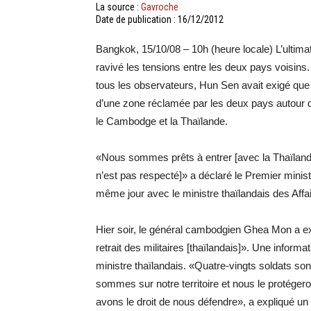
La source :
Gavroche
Date de publication : 16/12/2012
Bangkok, 15/10/08 – 10h (heure locale) L’ultim
ravivé les tensions entre les deux pays voisins.
tous les observateurs, Hun Sen avait exigé que 
d’une zone réclamée par les deux pays autour du
le Cambodge et la Thaïlande.
«Nous sommes prêts à entrer [avec la Thaïlande
n’est pas respecté]» a déclaré le Premier mini
même jour avec le ministre thaïlandais des Aff
Hier soir, le général cambodgien Ghea Mon a exp
retrait des militaires [thaïlandais]». Une infor
ministre thaïlandais. «Quatre-vingts soldats son
sommes sur notre territoire et nous le protéger
avons le droit de nous défendre», a expliqué un 