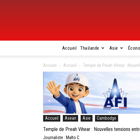
Accueil
Thaïlande
Asie
Écon
Accueil
Accueil
Temple de Preah Vihear : Nouvel
Accueil
Asean
Asie
Cambodge
Temple de Preah Vihear : Nouvelles tensions ent
Journaliste : Malto C