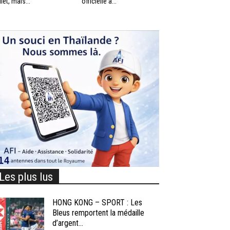
llet, mais...
officielle à...
Les plus lus
HONG KONG – SPORT : Les
Bleus remportent la médaille
d’argent...