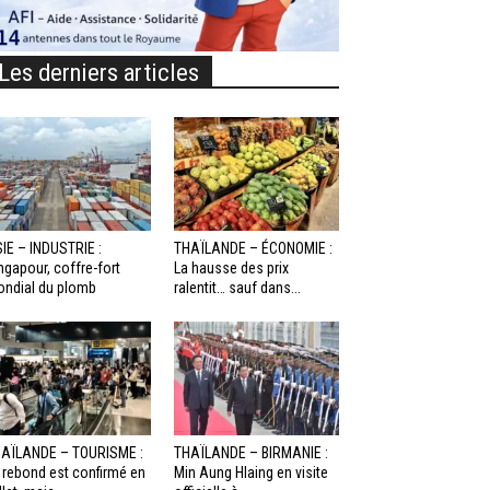
Les derniers articles
IE – INDUSTRIE :
THAÏLANDE – ÉCONOMIE :
ngapour, coffre-fort
La hausse des prix
ndial du plomb
ralentit… sauf dans...
AÏLANDE – TOURISME :
THAÏLANDE – BIRMANIE :
 rebond est confirmé en
Min Aung Hlaing en visite