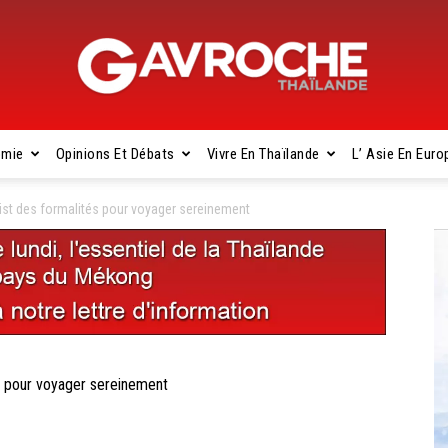
omie
Opinions Et Débats
Vivre En Thaïlande
L’ Asie En Euro
Gavroche
list des formalités pour voyager sereinement
Thaïlande
és pour voyager sereinement