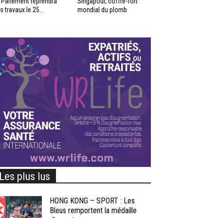
 Parlement reprendra
Singapour, coffre-fort
s travaux le 25...
mondial du plomb
Les plus lus
HONG KONG – SPORT : Les
Bleus remportent la médaille