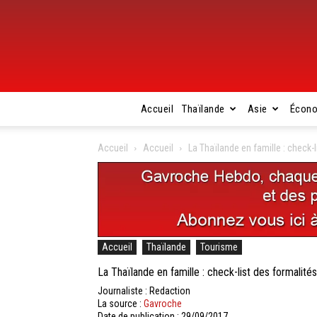
Accueil
Thaïlande
Asie
Écon
Accueil
Accueil
La Thaïlande en famille : check-
Accueil
Thaïlande
Tourisme
La Thaïlande en famille : check-list des formalit
Journaliste : Redaction
La source :
Gavroche
Date de publication : 29/09/2017