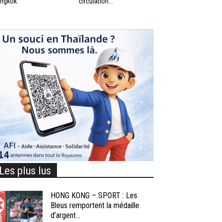
ngkok
circulation...
Les plus lus
HONG KONG – SPORT : Les
Bleus remportent la médaille
d’argent...