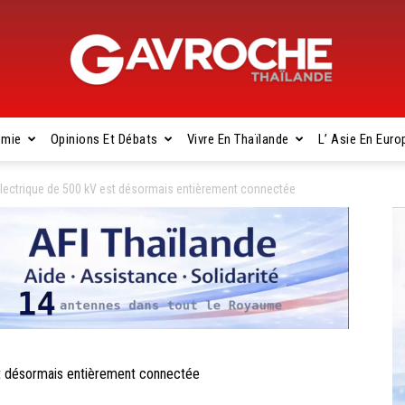
omie
Opinions Et Débats
Vivre En Thaïlande
L’ Asie En Euro
Gavroche
électrique de 500 kV est désormais entièrement connectée
Thaïlande
st désormais entièrement connectée