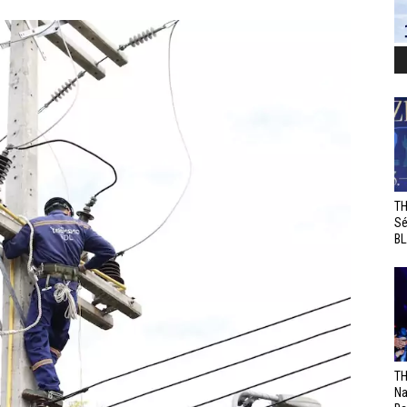
TH
Sé
BL
TH
Na