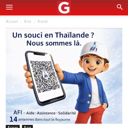
Accueil
Asie
Asean
Asean
Asie