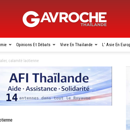
omie
Opinions Et Débats
Vivre En Thaïlande
L’ Asie En Euro
Gavroche
lier, calamité laotienne
Thaïlande
aotienne