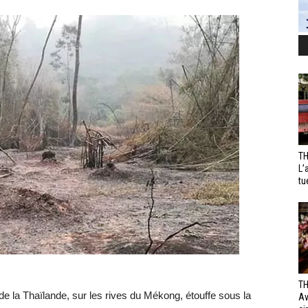
TH
L’
tu
TH
e la Thaïlande, sur les rives du Mékong, étouffe sous la
Av