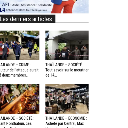
Les derniers articles
AÏLANDE – CRIME :
THAÏLANDE – SOCIÉTÉ :
auteur de l’attaque aurait
Tout savoir sur le meurtrier
é deux membres...
de 14...
AÏLANDE – SOCIÉTÉ :
THAÏLANDE – ÉCONOMIE :
ant Nonthaburi, ces
Acheté par Central, Max