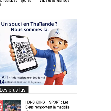
nq fusillades majeures
Value deviendra Tops
...
Les plus lus
HONG KONG – SPORT : Les
Bleus remportent la médaille