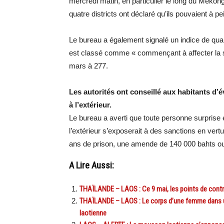
mercredi matin, en particulier le long du Mékong,
quatre districts ont déclaré qu’ils pouvaient à p
Le bureau a également signalé un indice de quali
est classé comme « commençant à affecter la s
mars à 277.
Les autorités ont conseillé aux habitants d’év
à l’extérieur.
Le bureau a averti que toute personne surprise e
l’extérieur s’exposerait à des sanctions en vertu 
ans de prison, une amende de 140 000 bahts ou 
A Lire Aussi:
THAÏLANDE – LAOS : Ce 9 mai, les points de contrô
THAÏLANDE – LAOS : Le corps d’une femme dans une
laotienne