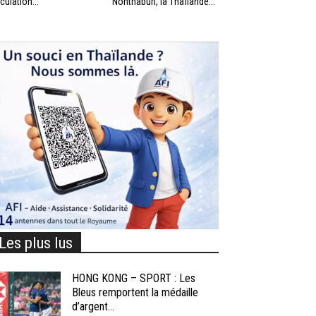
rculation...
Nonthaburi, la Thaïlande...
Les plus lus
HONG KONG – SPORT : Les
Bleus remportent la médaille
d’argent...