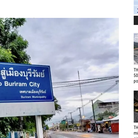
TH
50
po
TH
mi