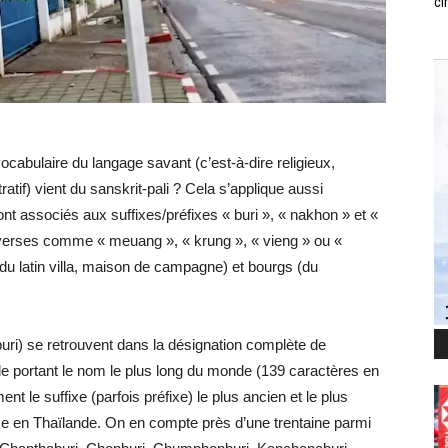
ci
ocabulaire du langage savant (c’est-à-dire religieux,
tratif) vient du sanskrit-pali ? Cela s’applique aussi
t associés aux suffixes/préfixes « buri », « nakhon » et «
 diverses comme « meuang », « krung », « vieng » ou «
(du latin villa, maison de campagne) et bourgs (du
uri) se retrouvent dans la désignation complète de
le portant le nom le plus long du monde (139 caractères en
ent le suffixe (parfois préfixe) le plus ancien et le plus
ce en Thaïlande. On en compte près d’une trentaine parmi