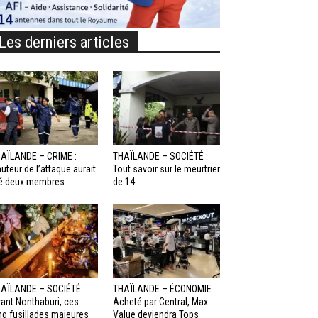
Les derniers articles
AÏLANDE – CRIME :
THAÏLANDE – SOCIÉTÉ :
auteur de l’attaque aurait
Tout savoir sur le meurtrier
é deux membres...
de 14...
AÏLANDE – SOCIÉTÉ :
THAÏLANDE – ÉCONOMIE :
ant Nonthaburi, ces
Acheté par Central, Max
nq fusillades majeures
Value deviendra Tops