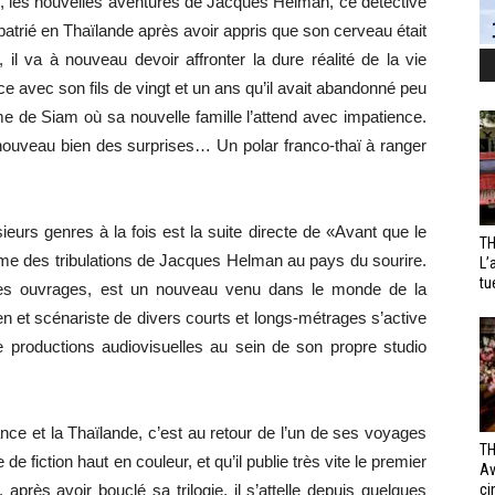
ci», les nouvelles aventures de Jacques Helman, ce détective
atrié en Thaïlande après avoir appris que son cerveau était
, il va à nouveau devoir affronter la dure réalité de la vie
ce avec son fils de vingt et un ans qu’il avait abandonné peu
e de Siam où sa nouvelle famille l’attend avec impatience.
 nouveau bien des surprises… Un polar franco-thaï à ranger
eurs genres à la fois est la suite directe de «Avant que le
TH
ome des tribulations de Jacques Helman au pays du sourire.
L’
tu
les ouvrages, est un nouveau venu dans le monde de la
cien et scénariste de divers courts et longs-métrages s’active
e productions audiovisuelles au sein de son propre studio
nce et la Thaïlande, c’est au retour de l’un de ses voyages
TH
 fiction haut en couleur, et qu’il publie très vite le premier
Av
près avoir bouclé sa trilogie, il s’attelle depuis quelques
ci