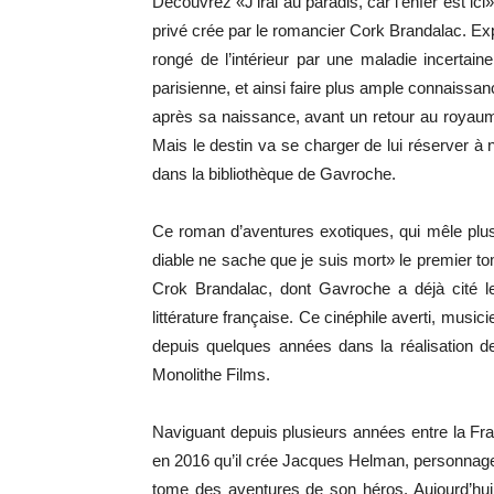
Découvrez «J’irai au paradis, car l’enfer est i
privé crée par le romancier Cork Brandalac. Exp
rongé de l’intérieur par une maladie incertaine
parisienne, et ainsi faire plus ample connaissan
après sa naissance, avant un retour au royaum
Mais le destin va se charger de lui réserver à
dans la bibliothèque de Gavroche.
Ce roman d’aventures exotiques, qui mêle plusi
diable ne sache que je suis mort» le premier t
Crok Brandalac, dont Gavroche a déjà cité 
littérature française. Ce cinéphile averti, musi
depuis quelques années dans la réalisation d
Monolithe Films.
Naviguant depuis plusieurs années entre la Fra
en 2016 qu’il crée Jacques Helman, personnage de
tome des aventures de son héros. Aujourd’hui, a