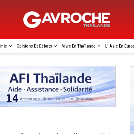
omie
Opinions Et Débats
Vivre En Thaïlande
L’ Asie En Euro
Gavroche
Thaïlande