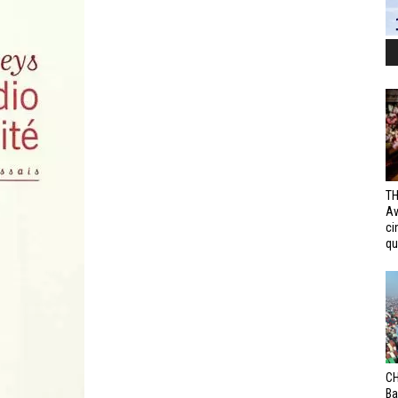
TH
Av
ci
qui
CH
Ba