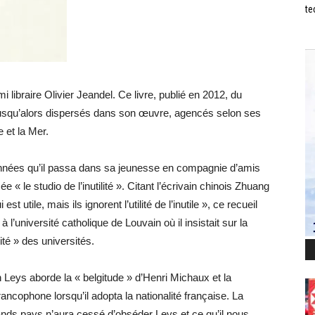
te
 libraire Olivier Jeandel. Ce livre, publié en 2012, du
usqu’alors dispersés dans son œuvre, agencés selon ses
e et la Mer.
nnées qu’il passa dans sa jeunesse en compagnie d’amis
 le studio de l’inutilité ». Citant l’écrivain chinois Zhuang
st utile, mais ils ignorent l’utilité de l’inutile », ce recueil
l’université catholique de Louvain où il insistait sur la
rité » des universités.
n Leys aborde la « belgitude » d’Henri Michaux et la
ancophone lorsqu’il adopta la nationalité française. La
 grands pays n’aura cessé d’obséder Leys et ce qu’il nous