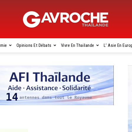
omie
Opinions Et Débats
Vivre En Thaïlande
L’ Asie En Euro
Gavroche
Thaïlande