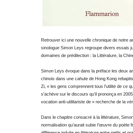
Retrouver ici une nouvelle chronique de notre ami
sinologue Simon Leys regroupe divers essais j
domaines de prédilection : la Littérature, la Chin
Simon Leys évoque dans la préface les deux a
chinois dans une cahute de Hong Kong rebaptisée «
Zi, « les gens comprennent tous l’utilité de ce qui e
s’achève sur le discours qu’il prononça en 2005 à 
vocation anti-utilitariste de « recherche de la vé
Dans le chapitre consacré à la littérature, Simo
normalisation qu’aurait subie l’œuvre du poète fr
différence induite en littérature entre petits et