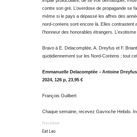
impair protocolaire, de se voir démasquer, mi
contre son gré. L’overdose de propagande se fait
même si le pays a dépassé les affres des année
nord-coréens sont encore là. Elles contrastent 
l’honneur des honorables étrangers. L’exotisme 
Bravo à E. Delacomptée, A. Dreyfus et F. Brian
quotidiennement sur les Nord-Coréens ; tout cel
Emmanuelle Delacomptée – Antoine Dreyfus 
2024, 126 p, 23,95 €
François Guilbert
Chaque semaine, recevez Gavroche Hebdo. Ins
Précédent
Eat Lao