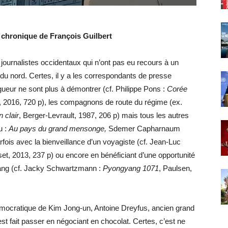
chronique de François Guilbert
 journalistes occidentaux qui n’ont pas eu recours à un
 du nord. Certes, il y a les correspondants de presse
igueur ne sont plus à démontrer (cf. Philippe Pons :
Corée
, 2016, 720 p), les compagnons de route du régime (ex.
 clair
, Berger-Levrault, 1987, 206 p) mais tous les autres
u :
Au pays du grand mensonge,
Sdemer Capharnaum
rfois avec la bienveillance d’un voyagiste (cf. Jean-Luc
set, 2013, 237 p) ou encore en bénéficiant d’une opportunité
yang (cf. Jacky Schwartzmann :
Pyongyang 1071
, Paulsen,
émocratique de Kim Jong-un, Antoine Dreyfus, ancien grand
s’est fait passer en négociant en chocolat. Certes, c’est ne