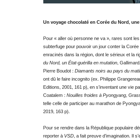
Un voyage chocolaté en Corée du Nord, une 
Pour « aller où personne ne va », rares sont les
subterfuge pour pouvoir un jour conter la Corée
enracinés dans la région, dont le sérieux et la r
du Nord, un État-guérilla en mutation
, Gallimard
Pierre Boudot :
Diamants noirs au pays du matin
ont dû le faire incognito (ex. Philippe Grangerea
Editions,
2001, 161 p), en s’inventant une vie pa
Coatalem :
Nouilles froides à Pyongyang
, Gras
telle celle de participer au marathon de Pyong
2019, 163 p).
Pour se rendre dans la République populaire d
reporter à
VSD
, a fait preuve d’imagination. Il 