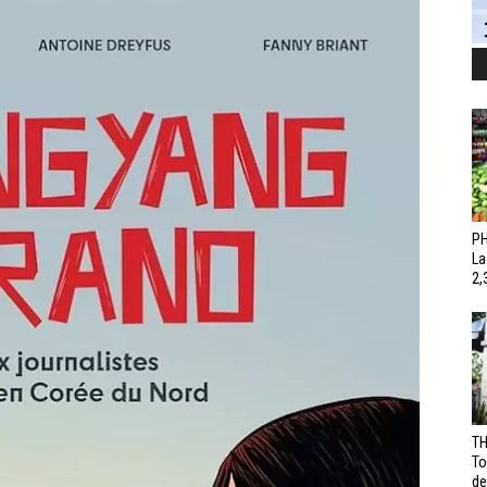
PH
La
2,
TH
To
de