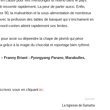
se en cause pour ses mensonges et retenu dans le pays
 ressentir rapidement. La peur de parler aussi. Enfin,
s 90, la malnutrition et la sous-alimentation de nombreux
avec la profusion des tables de banquet qui s’enchainent en
nord-coréen atteint rapidement ses limites.
t pour avoir su dépeindre la chape de plomb qui pèse
a grâce à la magie du chocolat et reportage bien rythmé.
– Franny Briant :
Pyongyang Parano
, Marabulles,
crivez vous en cliquant
ici
.
Suivant
La tigresse de Sumatra