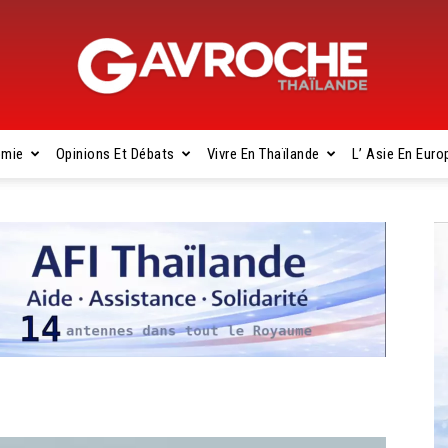
omie
Opinions Et Débats
Vivre En Thaïlande
L’ Asie En Euro
Gavroche
Thaïlande