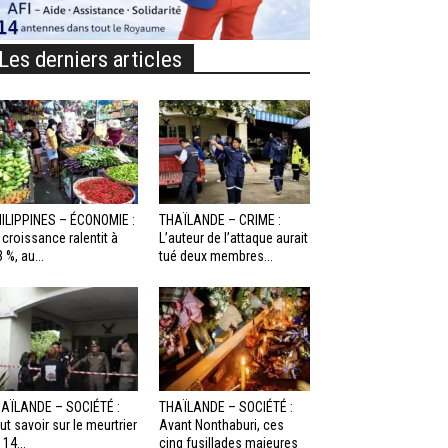
Les derniers articles
ILIPPINES – ÉCONOMIE :
THAÏLANDE – CRIME :
 croissance ralentit à
L’auteur de l’attaque aurait
3 %, au...
tué deux membres...
AÏLANDE – SOCIÉTÉ :
THAÏLANDE – SOCIÉTÉ :
ut savoir sur le meurtrier
Avant Nonthaburi, ces
 14...
cinq fusillades majeures