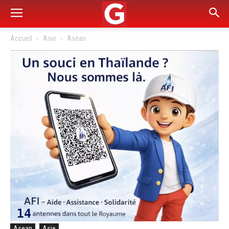
Accueil
Asie
Asean
Asean
Asie