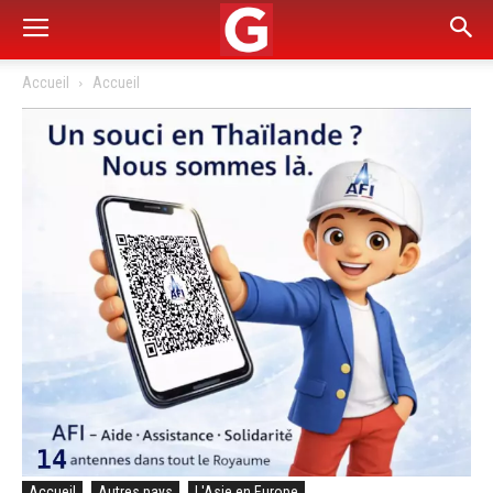
Accueil
Accueil
Accueil
Autres pays
L'Asie en Europe