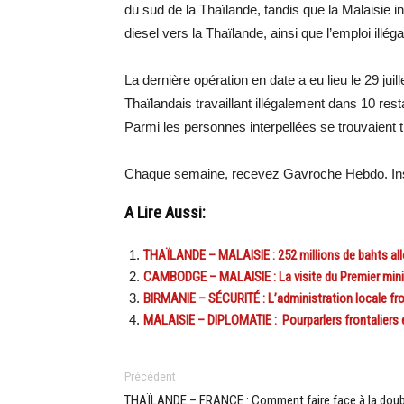
du sud de la Thaïlande, tandis que la Malaisie i
diesel vers la Thaïlande, ainsi que l’emploi illéga
La dernière opération en date a eu lieu le 29 juil
Thaïlandais travaillant illégalement dans 10 rest
Parmi les personnes interpellées se trouvaient 
Chaque semaine, recevez Gavroche Hebdo. Ins
A Lire Aussi:
THAÏLANDE – MALAISIE : 252 millions de bahts allo
CAMBODGE – MALAISIE : La visite du Premier minist
BIRMANIE – SÉCURITÉ : L’administration locale fr
MALAISIE – DIPLOMATIE : Pourparlers frontaliers en
Précédent
THAÏLANDE – FRANCE : Comment faire face à la doub