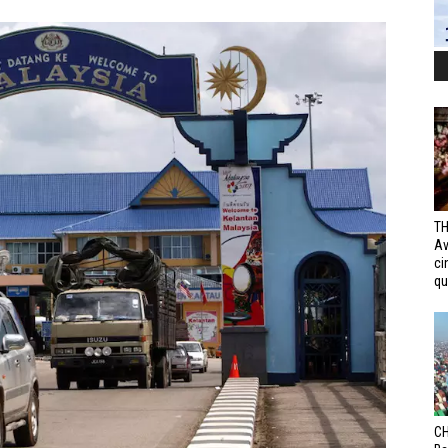
TH
Av
ci
qui
CH