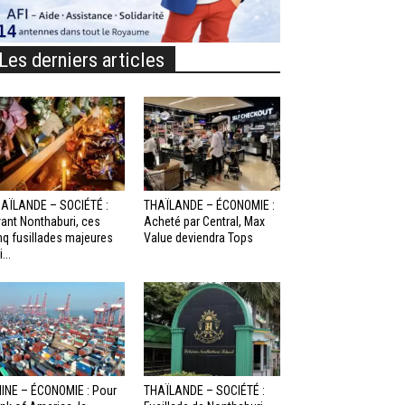
Les derniers articles
AÏLANDE – SOCIÉTÉ :
THAÏLANDE – ÉCONOMIE :
ant Nonthaburi, ces
Acheté par Central, Max
nq fusillades majeures
Value deviendra Tops
...
INE – ÉCONOMIE : Pour
THAÏLANDE – SOCIÉTÉ :