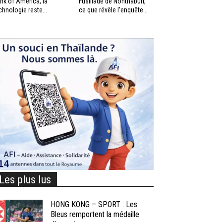
nk of America, la
Fusillade de Nonthaburi,
chnologie reste...
ce que révèle l’enquête...
Les plus lus
HONG KONG – SPORT : Les
Bleus remportent la médaille