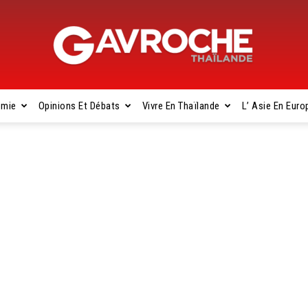
omie
Opinions Et Débats
Vivre En Thaïlande
L’ Asie En Euro
Gavroche
Thaïlande