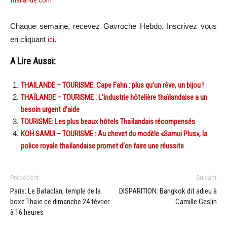
thailande.com
Chaque semaine, recevez Gavroche Hebdo. Inscrivez vous
en cliquant
ici
.
A Lire Aussi:
THAILANDE – TOURISME: Cape Fahn : plus qu’un rêve, un bijou !
THAÏLANDE – TOURISME : L’industrie hôtelière thaïlandaise a un
besoin urgent d’aide
TOURISME: Les plus beaux hôtels Thaïlandais récompensés
KOH SAMUI – TOURISME : Au chevet du modèle «Samui Plus», la
police royale thaïlandaise promet d’en faire une réussite
Précédent
Suivant
Paris: Le Bataclan, temple de la
DISPARITION: Bangkok dit adieu à
boxe Thaïe ce dimanche 24 février
Camille Geslin
à 16 heures