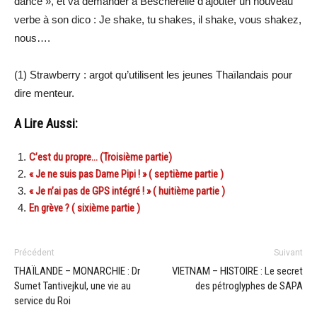
dance », et va demander à Bescherelle d’ajouter un nouveau
verbe à son dico : Je shake, tu shakes, il shake, vous shakez,
nous….
(1) Strawberry : argot qu’utilisent les jeunes Thaïlandais pour
dire menteur.
A Lire Aussi:
C’est du propre… (Troisième partie)
« Je ne suis pas Dame Pipi ! » ( septième partie )
« Je n’ai pas de GPS intégré ! » ( huitième partie )
En grève ? ( sixième partie )
Précédent
Suivant
THAÏLANDE – MONARCHIE : Dr
VIETNAM – HISTOIRE : Le secret
Sumet Tantivejkul, une vie au
des pétroglyphes de SAPA
service du Roi