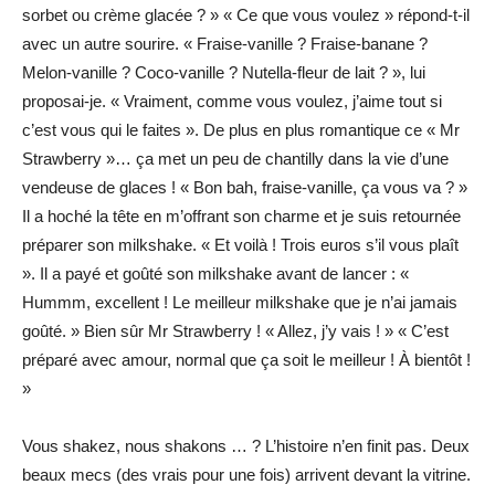
sorbet ou crème glacée ? » « Ce que vous voulez » répond-t-il
avec un autre sourire. « Fraise-vanille ? Fraise-banane ?
Melon-vanille ? Coco-vanille ? Nutella-fleur de lait ? », lui
proposai-je. « Vraiment, comme vous voulez, j’aime tout si
c’est vous qui le faites ». De plus en plus romantique ce « Mr
Strawberry »… ça met un peu de chantilly dans la vie d’une
vendeuse de glaces ! « Bon bah, fraise-vanille, ça vous va ? »
Il a hoché la tête en m’offrant son charme et je suis retournée
préparer son milkshake. « Et voilà ! Trois euros s’il vous plaît
». Il a payé et goûté son milkshake avant de lancer : «
Hummm, excellent ! Le meilleur milkshake que je n’ai jamais
goûté. » Bien sûr Mr Strawberry ! « Allez, j’y vais ! » « C’est
préparé avec amour, normal que ça soit le meilleur ! À bientôt !
»
Vous shakez, nous shakons … ? L’histoire n’en finit pas. Deux
beaux mecs (des vrais pour une fois) arrivent devant la vitrine.