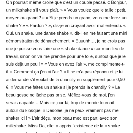
On pourrait même croire que c’est un couple pacsé. « Bonjour,
un milkshake s’il vous plaît. » « Vous voulez quelle taille : petit,
moyen ou grand ? » « Si je prends un grand, vous me ferez un
shake ? » « Pardon ? », dis-je en croyant avoir mal entendu. «
Oui, un shake, une danse shake », dit-il en me faisant une mini
démonstration de déhanchement. « Euuuhh…, je ne crois pas
que je puisse vous faire une « shake dance » sur mon lieu de
travail, sinon on va me prendre pour une folle, surtout que je le
suis déjà un peu ! » « Vous en avez l’air », me complimente-t-
il. « Comment ça j’en ai l’air ? » Il ne m’a pas répondu et je lui
ai demandé s’il voulait de la chantilly en supplément pour 0,90
€. « Vous me faites un shake si je prends la chantilly ? » Le
beau gosse ne lâche pas prise. Méfiez-vous de moi, j’en
serais capable… Mais ce jour-là, trop de monde tournait
autour du kiosque. « Désolée, je ne peux vraiment pas me
shaker ici ! » L’air déçu, mon beau mec est parti avec son
milkshake. Miss Da, elle, a appris l’existence de la « shake