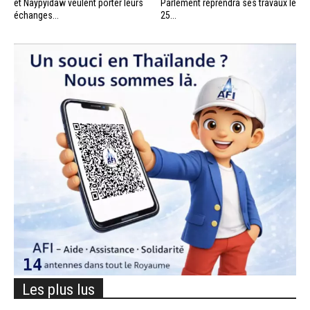
et Naypyidaw veulent porter leurs
Parlement reprendra ses travaux le
échanges...
25...
Les plus lus