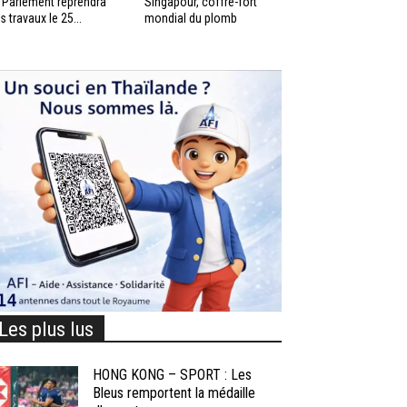
 Parlement reprendra
Singapour, coffre-fort
s travaux le 25...
mondial du plomb
Les plus lus
HONG KONG – SPORT : Les
Bleus remportent la médaille