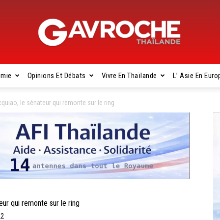
omie
Opinions Et Débats
Vivre En Thaïlande
L’ Asie En Euro
Gavroche
uiao, le sénateur qui remonte sur le ring
Thaïlande
r qui remonte sur le ring
22