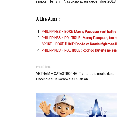
nippon, Tenshin Nasukawa, en décembre 2018.
A Lire Aussi:
PHILIPPINES – BOXE: Manny Pacquiao veut battre l
PHILIPPINES – POLITIQUE : Manny Pacquiao, boxeur s
SPORT – BOXE THAÏE: Booba et Kaaris régleront-ils
PHILIPPINES – POLITIQUE : Rodrigo Duterte ne sera
Précédent
VIETNAM – CATASTROPHE : Trente trois morts dans
l’incendie d’un Karaoké à Thuan An