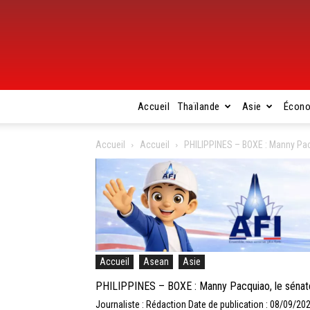
Accueil
Thaïlande
Asie
Écon
Accueil
Accueil
PHILIPPINES – BOXE : Manny Pacq
Accueil
Asean
Asie
PHILIPPINES – BOXE : Manny Pacquiao, le sénateu
Journaliste : Rédaction
Date de publication : 08/09/20