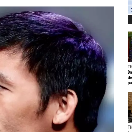
TH
Ba
dé
pa
TH