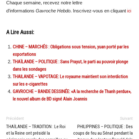
Chaque semaine, recevez notre lettre
d’informations
Gavroche Hebdo
. Inscrivez-vous en cliquant
ici
A Lire Aussi:
CHINE – MARCHÉS : Obligations sous tension, yuan porté par les
exportations
THAÏLANDE – POLITIQUE : Sans Prayut, le parti au pouvoir plonge
dans les sondages
THAILANDE – VAPOTAGE: Le royaume maintient son interdiction
sur les e-cigarettes
GAVROCHE – BANDE DESSINÉE: «A la recherche de Thanh perdue»,
le nouvel album de BD signé Alain Joannis
Précédent
Suivant
THAÏLANDE – TRADITION : Le Roi
PHILIPPINES – POLITIQUE : Des
et la Reine ont présidé la
coups de feu au Sénat pendant la