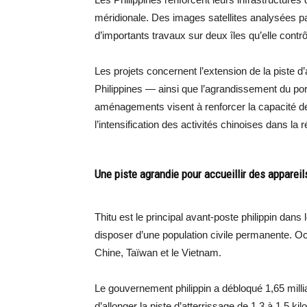
méridionale. Des images satellites analysées 
d’importants travaux sur deux îles qu’elle contrô
Les projets concernent l’extension de la piste d
Philippines — ainsi que l’agrandissement du por
aménagements visent à renforcer la capacité de 
l’intensification des activités chinoises dans la r
Une piste agrandie pour accueillir des appareils
Thitu est le principal avant-poste philippin dans 
disposer d’une population civile permanente. O
Chine, Taïwan et le Vietnam.
Le gouvernement philippin a débloqué 1,65 milli
d’allonger la piste d’atterrissage de 1,3 à 1,5 k