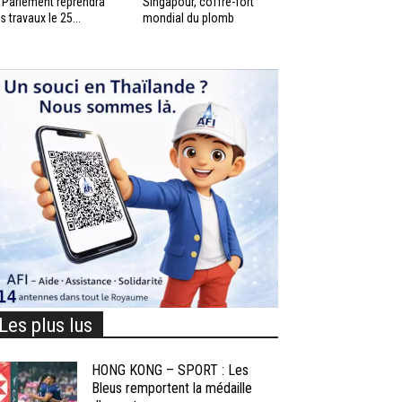
 Parlement reprendra
Singapour, coffre-fort
s travaux le 25...
mondial du plomb
Les plus lus
HONG KONG – SPORT : Les
Bleus remportent la médaille