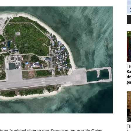
TH
Ba
dé
pa
TH
 dans l’archipel disputé des Spratleys, en mer de Chine