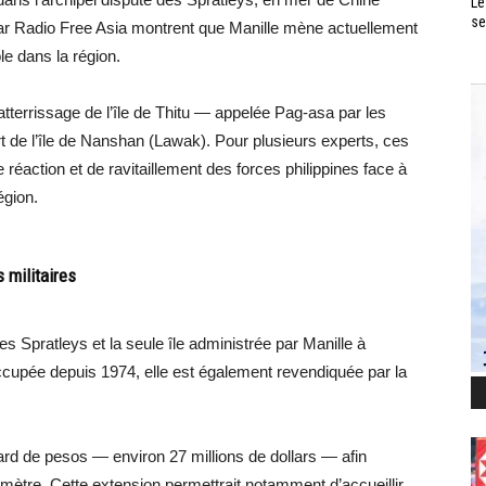
Le
se
par Radio Free Asia montrent que Manille mène actuellement
le dans la région.
’atterrissage de l’île de Thitu — appelée Pag-asa par les
t de l’île de Nanshan (Lawak). Pour plusieurs experts, ces
réaction et de ravitaillement des forces philippines face à
égion.
 militaires
les Spratleys et la seule île administrée par Manille à
ccupée depuis 1974, elle est également revendiquée par la
ard de pesos — environ 27 millions de dollars — afin
ilomètre. Cette extension permettrait notamment d’accueillir