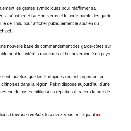
également les gestes symboliques pour réaffirmer sa
er, la sénatrice Risa Hontiveros et le porte-parole des garde-
l’île de Thitu pour afficher publiquement le soutien du
chipel.
guré une nouvelle base de commandement des garde-côtes sur
urablement les intérêts maritimes et la souveraineté du pays
llent toutefois que les Philippines restent largement en
es chinoises dans la région. Pékin dispose aujourd’hui d’une
 réseau de bases militarisées réparties à travers la mer de
ations
Gavroche Hebdo
. Inscrivez-vous en cliquant
ici