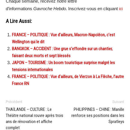
Chaque semaine, recevez notre lettre
d’informations
Gavroche Hebdo
. Inscrivez-vous en cliquant
ici
A Lire Aussi:
FRANCE – POLITIQUE : Vue d’ailleurs, Macron-Napoléon, c’est
Wellington qui le dit
BANGKOK – ACCIDENT : Une grue s’effondre sur un chantier,
faisant deux morts et sept blessés
JAPON – TOURISME : Un boom touristique surprise malgré les
tensions internationales
FRANCE – POLITIQUE : Vue d’ailleurs, de Vierzon à La Flèche, l’autre
France RN
Précédent
Suivant
THAÏLANDE – CULTURE : Le
PHILIPPINES – CHINE : Manille
Théâtre national rouvre après trois
renforce ses positions dans les
ans de rénovation et affiche
Spratleys
complet