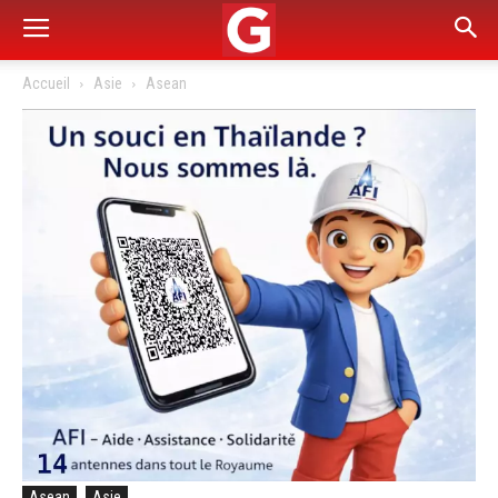
Accueil
Asie
Asean
Asean
Asie