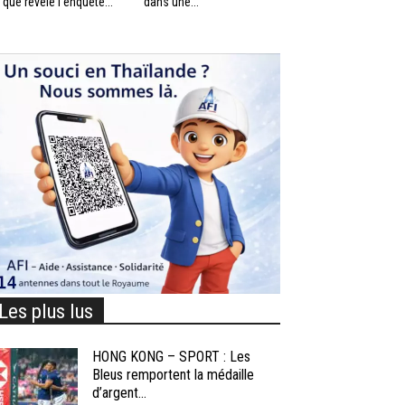
 que révèle l’enquête...
dans une...
Les plus lus
HONG KONG – SPORT : Les
Bleus remportent la médaille
d’argent...