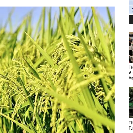
TH
Ac
Va
TH
Fu