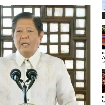
TH
L’
tu
TH
Av