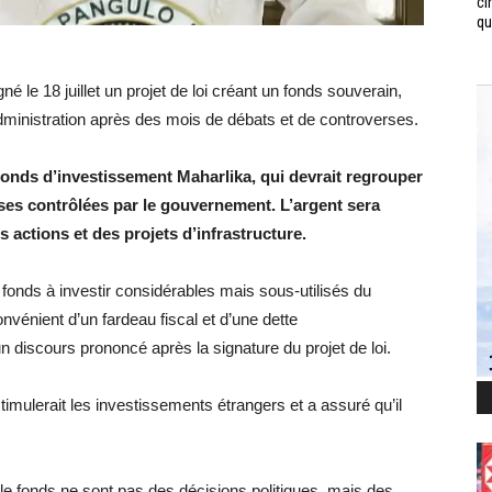
ci
qui
né le 18 juillet un projet de loi créant un fonds souverain,
administration après des mois de débats et de controverses.
onds d’investissement Maharlika, qui devrait regrouper
ises contrôlées par le gouvernement. L’argent sera
s actions et des projets d’infrastructure.
es fonds à investir considérables mais sous-utilisés du
vénient d’un fardeau fiscal et d’une dette
discours prononcé après la signature du projet de loi.
imulerait les investissements étrangers et a assuré qu’il
le fonds ne sont pas des décisions politiques, mais des