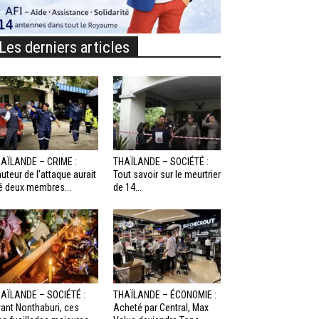
Les derniers articles
AÏLANDE – CRIME :
THAÏLANDE – SOCIÉTÉ :
auteur de l’attaque aurait
Tout savoir sur le meurtrier
é deux membres...
de 14...
AÏLANDE – SOCIÉTÉ :
THAÏLANDE – ÉCONOMIE :
ant Nonthaburi, ces
Acheté par Central, Max