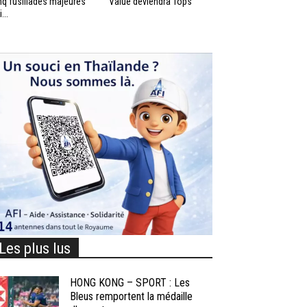
nq fusillades majeures
Value deviendra Tops
...
Les plus lus
HONG KONG – SPORT : Les
Bleus remportent la médaille