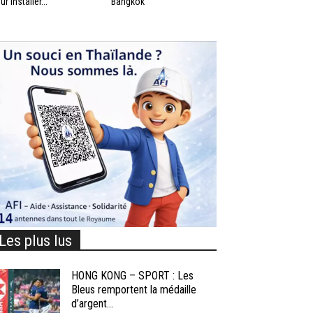
ur installer...
Bangkok
Les plus lus
HONG KONG – SPORT : Les
Bleus remportent la médaille
d’argent...