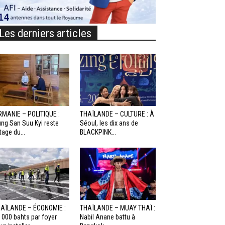
Les derniers articles
RMANIE – POLITIQUE :
THAÏLANDE – CULTURE : À
ng San Suu Kyi reste
Séoul, les dix ans de
otage du...
BLACKPINK...
AÏLANDE – ÉCONOMIE :
THAÏLANDE – MUAY THAÏ :
 000 bahts par foyer
Nabil Anane battu à