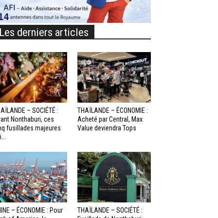
Les derniers articles
AÏLANDE – SOCIÉTÉ :
THAÏLANDE – ÉCONOMIE :
ant Nonthaburi, ces
Acheté par Central, Max
nq fusillades majeures
Value deviendra Tops
...
INE – ÉCONOMIE : Pour
THAÏLANDE – SOCIÉTÉ :