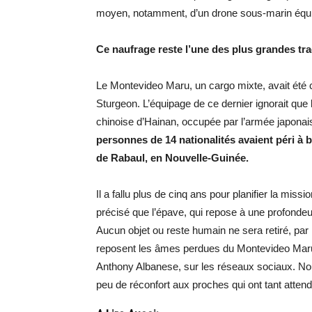
moyen, notamment, d’un drone sous-marin équi
Ce naufrage reste l’une des plus grandes trag
Le Montevideo Maru, un cargo mixte, avait été c
Sturgeon. L’équipage de ce dernier ignorait que l
chinoise d’Hainan, occupée par l’armée japonai
personnes de 14 nationalités avaient péri à b
de Rabaul, en Nouvelle-Guinée.
Il a fallu plus de cinq ans pour planifier la miss
précisé que l’épave, qui repose à une profondeu
Aucun objet ou reste humain ne sera retiré, par 
reposent les âmes perdues du Montevideo Maru a 
Anthony Albanese, sur les réseaux sociaux. Nou
peu de réconfort aux proches qui ont tant attend