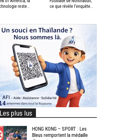
nk of America, la
Fusillade de Nonthaburi,
chnologie reste...
ce que révèle l’enquête...
Les plus lus
HONG KONG – SPORT : Les
Bleus remportent la médaille