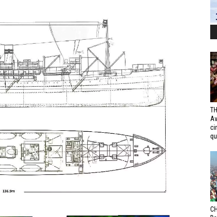
TH
Av
ci
qui
CH