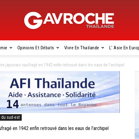
omie
Opinions Et Débats
Vivre En Thaïlande
L’ Asie En Euro
Gavroche
re japonais naufragé en 1942 enfin retrouvé dans les eaux de l’archipel
Thaïlande
e du sud-est
ragé en 1942 enfin retrouvé dans les eaux de l’archipel