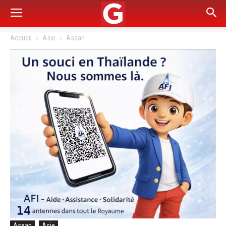
Accueil
Asie
Asean
Asean
Asie