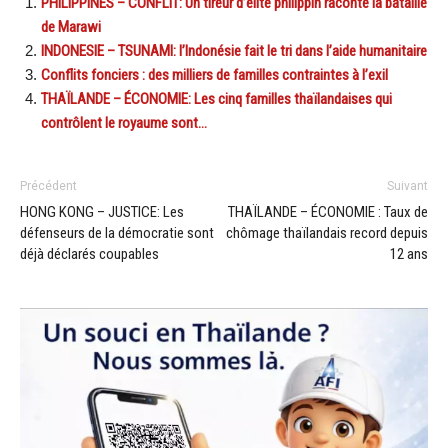
PHILIPPINES – CONFLIT: Un tireur d’élite philippin raconte la bataille
de Marawi
INDONESIE – TSUNAMI: l’Indonésie fait le tri dans l’aide humanitaire
Conflits fonciers : des milliers de familles contraintes à l’exil
THAÏLANDE – ÉCONOMIE: Les cinq familles thaïlandaises qui
contrôlent le royaume sont…
Précédent
Suivant
HONG KONG – JUSTICE: Les
THAÏLANDE – ÉCONOMIE : Taux de
défenseurs de la démocratie sont
chômage thaïlandais record depuis
déjà déclarés coupables
12 ans