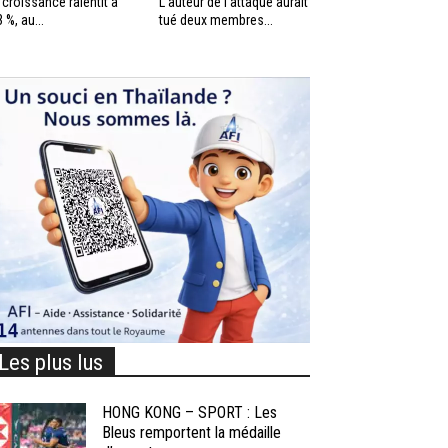
 croissance ralentit à
L’auteur de l’attaque aurait
3 %, au...
tué deux membres...
Les plus lus
HONG KONG – SPORT : Les
Bleus remportent la médaille