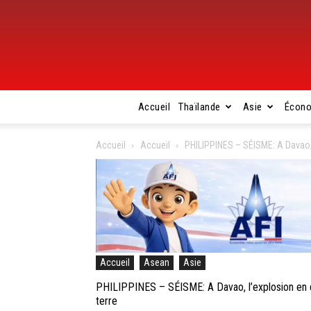
Accueil
Thaïlande
Asie
Écon
Accueil
Accueil
PHILIPPINES – SÉISME: A Davao, 
Accueil
Asean
Asie
PHILIPPINES – SÉISME: A Davao, l’explosion en 
terre