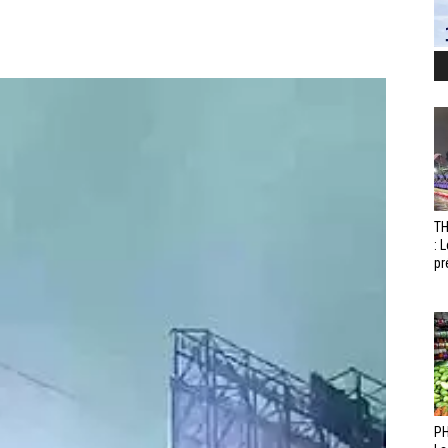
T
: 
pr
PH