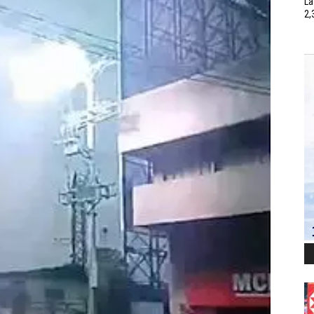
La
2,