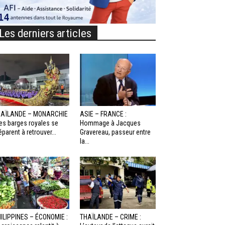
Les derniers articles
HAÏLANDE – MONARCHIE
ASIE – FRANCE :
Les barges royales se
Hommage à Jacques
éparent à retrouver...
Gravereau, passeur entre
la...
ILIPPINES – ÉCONOMIE :
THAÏLANDE – CRIME :