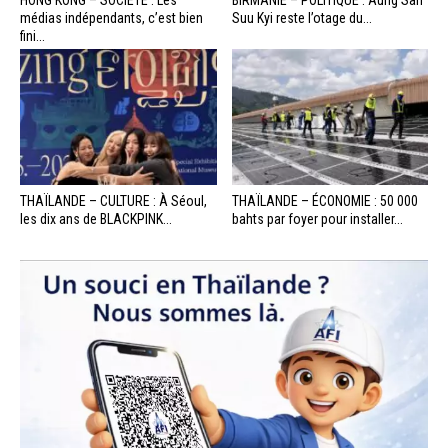
HONG KONG – SOCIÉTÉ : Les
BIRMANIE – POLITIQUE : Aung San
médias indépendants, c’est bien
Suu Kyi reste l’otage du...
fini...
THAÏLANDE – CULTURE : À Séoul,
THAÏLANDE – ÉCONOMIE : 50 000
les dix ans de BLACKPINK...
bahts par foyer pour installer...