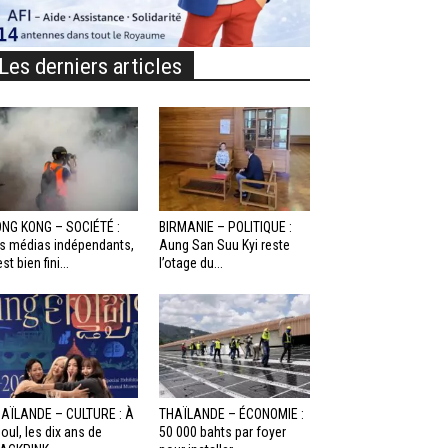
Les derniers articles
NG KONG – SOCIÉTÉ :
BIRMANIE – POLITIQUE :
s médias indépendants,
Aung San Suu Kyi reste
st bien fini...
l’otage du...
AÏLANDE – CULTURE : À
THAÏLANDE – ÉCONOMIE :
oul, les dix ans de
50 000 bahts par foyer