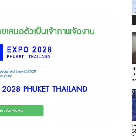
HO
Le
c’e
TH
Sé