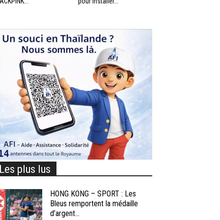
ACKPINK...
pour installer...
Les plus lus
HONG KONG – SPORT : Les
Bleus remportent la médaille
d’argent...