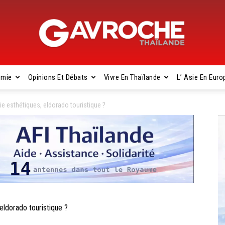
omie
Opinions Et Débats
Vivre En Thaïlande
L’ Asie En Euro
Gavroche
e esthétiques, eldorado touristique ?
Thaïlande
ldorado touristique ?