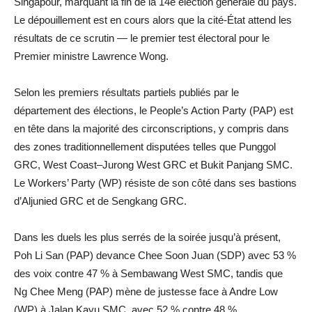
Singapour, marquant la fin de la 14e élection générale du pays.
Le dépouillement est en cours alors que la cité-État attend les
résultats de ce scrutin — le premier test électoral pour le
Premier ministre Lawrence Wong.
Selon les premiers résultats partiels publiés par le
département des élections, le People’s Action Party (PAP) est
en tête dans la majorité des circonscriptions, y compris dans
des zones traditionnellement disputées telles que Punggol
GRC, West Coast–Jurong West GRC et Bukit Panjang SMC.
Le Workers’ Party (WP) résiste de son côté dans ses bastions
d’Aljunied GRC et de Sengkang GRC.
Dans les duels les plus serrés de la soirée jusqu’à présent,
Poh Li San (PAP) devance Chee Soon Juan (SDP) avec 53 %
des voix contre 47 % à Sembawang West SMC, tandis que
Ng Chee Meng (PAP) mène de justesse face à Andre Low
(WP) à Jalan Kayu SMC, avec 52 % contre 48 %.