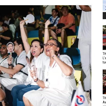
TH
L’
tu
TH
Av