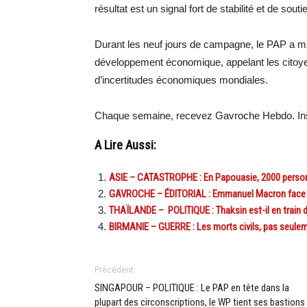
résultat est un signal fort de stabilité et de sout
Durant les neuf jours de campagne, le PAP a mi
développement économique, appelant les citoye
d’incertitudes économiques mondiales.
Chaque semaine, recevez Gavroche Hebdo. Ins
A Lire Aussi:
ASIE – CATASTROPHE : En Papouasie, 2000 perso
GAVROCHE – ÉDITORIAL : Emmanuel Macron face à S
THAÏLANDE – POLITIQUE : Thaksin est-il en train de 
BIRMANIE – GUERRE : Les morts civils, pas seulem
Précédent
SINGAPOUR – POLITIQUE : Le PAP en tête dans la
plupart des circonscriptions, le WP tient ses bastions