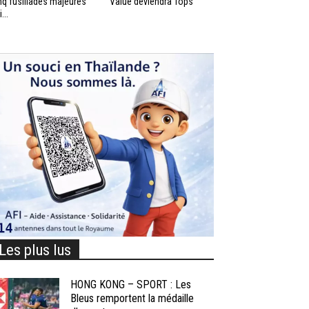
nq fusillades majeures
Value deviendra Tops
...
Les plus lus
HONG KONG – SPORT : Les
Bleus remportent la médaille