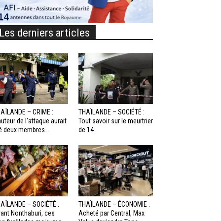
Les derniers articles
AÏLANDE – CRIME :
THAÏLANDE – SOCIÉTÉ :
auteur de l’attaque aurait
Tout savoir sur le meurtrier
é deux membres...
de 14...
AÏLANDE – SOCIÉTÉ :
THAÏLANDE – ÉCONOMIE :
ant Nonthaburi, ces
Acheté par Central, Max