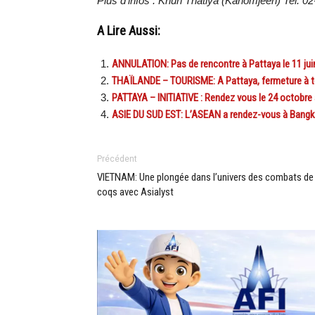
Plus d’infos : Khun Thatiya (Kanomjeen) Tel: 0
A Lire Aussi:
ANNULATION: Pas de rencontre à Pattaya le 11 ju
THAÏLANDE – TOURISME: A Pattaya, fermeture à t
PATTAYA – INITIATIVE : Rendez vous le 24 octobre au
ASIE DU SUD EST: L’ASEAN a rendez-vous à Bangko
Précédent
VIETNAM: Une plongée dans l’univers des combats de
coqs avec Asialyst