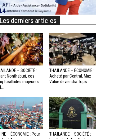
Les derniers articles
AÏLANDE – SOCIÉTÉ :
THAÏLANDE – ÉCONOMIE :
ant Nonthaburi, ces
Acheté par Central, Max
nq fusillades majeures
Value deviendra Tops
...
INE – ÉCONOMIE : Pour
THAÏLANDE – SOCIÉTÉ :