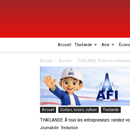
Accueil
Thaïlande
Asie
Écon
Accueil
Accueil
THAÏLANDE: À tous les entrepren
Accueil
Sorties, loisirs, culture
Thaïlande
THAÏLANDE: À tous les entrepreneurs: rendez-vou
Journaliste : Redaction