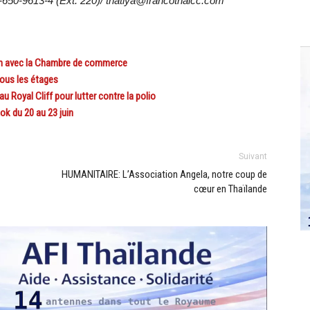
2-650-9613-4 (Ext. 220)/ thatiya@francothaicc.com
in avec la Chambre de commerce
ous les étages
 Royal Cliff pour lutter contre la polio
k du 20 au 23 juin
Suivant
HUMANITAIRE: L’Association Angela, notre coup de
cœur en Thaïlande