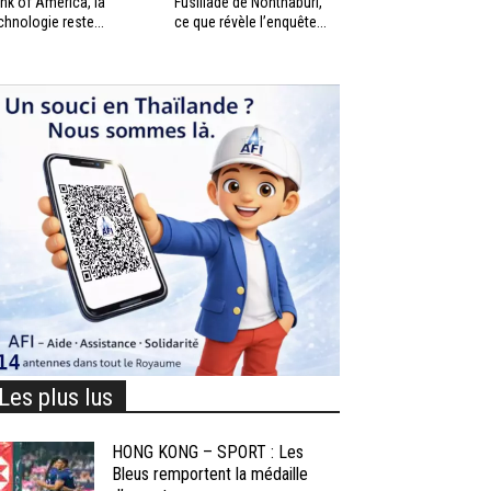
nk of America, la
Fusillade de Nonthaburi,
chnologie reste...
ce que révèle l’enquête...
Les plus lus
HONG KONG – SPORT : Les
Bleus remportent la médaille