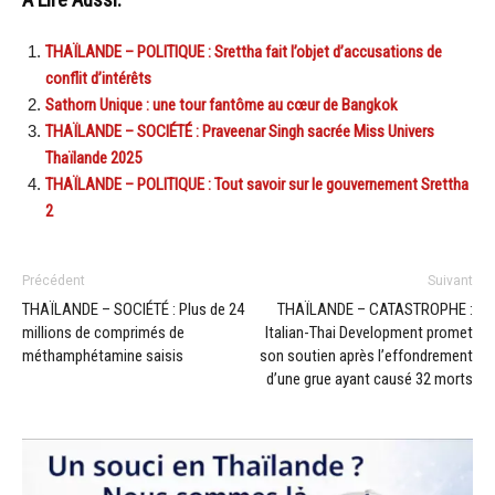
A Lire Aussi:
THAÏLANDE – POLITIQUE : Srettha fait l’objet d’accusations de
conflit d’intérêts
Sathorn Unique : une tour fantôme au cœur de Bangkok
THAÏLANDE – SOCIÉTÉ : Praveenar Singh sacrée Miss Univers
Thaïlande 2025
THAÏLANDE – POLITIQUE : Tout savoir sur le gouvernement Srettha
2
Précédent
Suivant
THAÏLANDE – SOCIÉTÉ : Plus de 24
THAÏLANDE – CATASTROPHE :
millions de comprimés de
Italian-Thai Development promet
méthamphétamine saisis
son soutien après l’effondrement
d’une grue ayant causé 32 morts