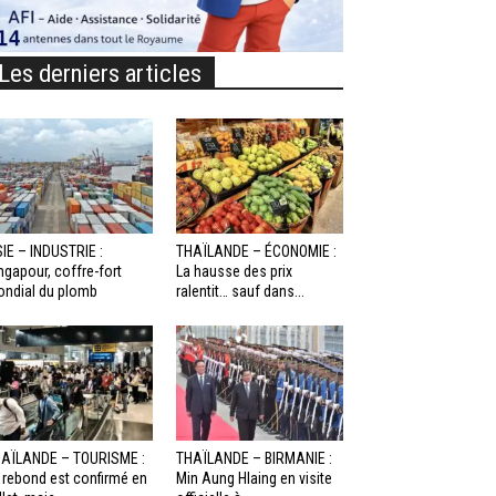
Les derniers articles
IE – INDUSTRIE :
THAÏLANDE – ÉCONOMIE :
ngapour, coffre-fort
La hausse des prix
ndial du plomb
ralentit… sauf dans...
AÏLANDE – TOURISME :
THAÏLANDE – BIRMANIE :
 rebond est confirmé en
Min Aung Hlaing en visite