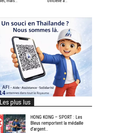
llet, mais...
officielle à...
Les plus lus
HONG KONG – SPORT : Les
Bleus remportent la médaille
d’argent...