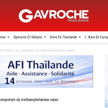
omie
Opinions Et Débats
Vivre En Thaïlande
L’ Asie En Euro
Gavroche
 24 millions de comprimés de méthamphétamine saisis
Thaïlande
 comprimés de méthamphétamine saisis