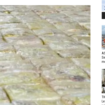
AS
Si
mo
TH
Le