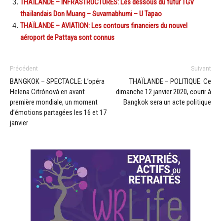
THAÏLANDE – INFRASTRUCTURES: Les dessous du futur TGV
thaïlandais Don Muang – Suvarnabhumi – U Tapao
THAÏLANDE – AVIATION: Les contours financiers du nouvel
aéroport de Pattaya sont connus
Précédent
Suivant
BANGKOK – SPECTACLE: L’opéra
THAÏLANDE – POLITIQUE: Ce
Helena Citrónová en avant
dimanche 12 janvier 2020, courir à
première mondiale, un moment
Bangkok sera un acte politique
d’émotions partagées les 16 et 17
janvier