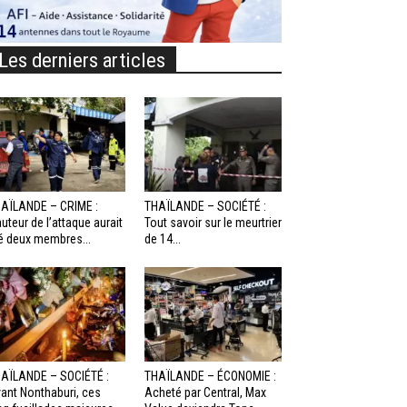
Les derniers articles
AÏLANDE – CRIME :
THAÏLANDE – SOCIÉTÉ :
auteur de l’attaque aurait
Tout savoir sur le meurtrier
é deux membres...
de 14...
AÏLANDE – SOCIÉTÉ :
THAÏLANDE – ÉCONOMIE :
ant Nonthaburi, ces
Acheté par Central, Max