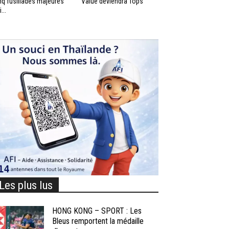
nq fusillades majeures
Value deviendra Tops
...
Les plus lus
HONG KONG – SPORT : Les
Bleus remportent la médaille