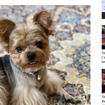
TH
L’
tu
TH
Av