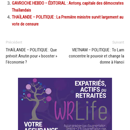
GAVROCHE HEBDO – ÉDITORIAL : Antony, capitale des démocrates
Thaïlandais
THAÏLANDE – POLITIQUE : La Première ministre survit largement au
vote de censure
Précédent
Suivant
THAÏLANDE – POLITIQUE : Que
VIETNAM – POLITIQUE : To Lam
prévoit Anutin pour « booster »
concentre le pouvoir et change la
l’économie ?
donne à Hanoï