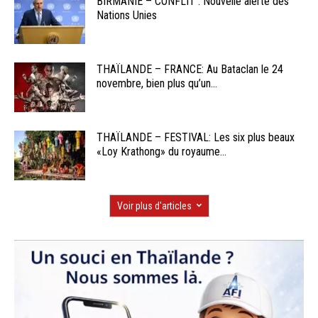
BIRMANIE – CONFLIT : Nouvelle alerte des
Nations Unies
THAÏLANDE – FRANCE: Au Bataclan le 24
novembre, bien plus qu’un...
THAÏLANDE – FESTIVAL: Les six plus beaux
«Loy Krathong» du royaume...
Voir plus d'articles