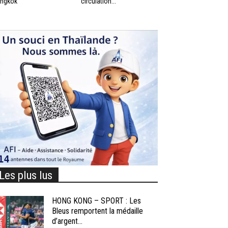
ngkok
circulation...
Les plus lus
HONG KONG – SPORT : Les
Bleus remportent la médaille
d’argent...