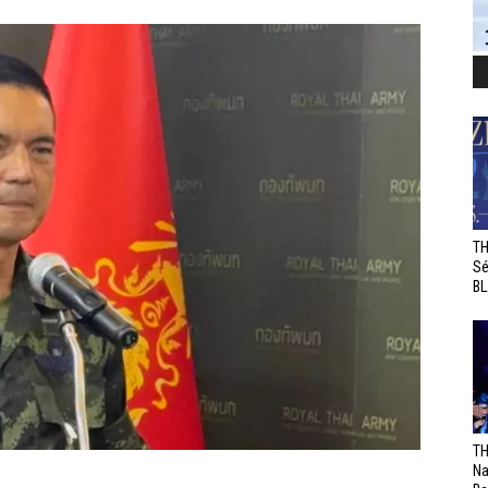
TH
Sé
BL
TH
Na