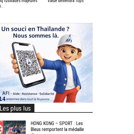
nq fusillades majeures
Value deviendra Tops
...
Les plus lus
HONG KONG – SPORT : Les
Bleus remportent la médaille