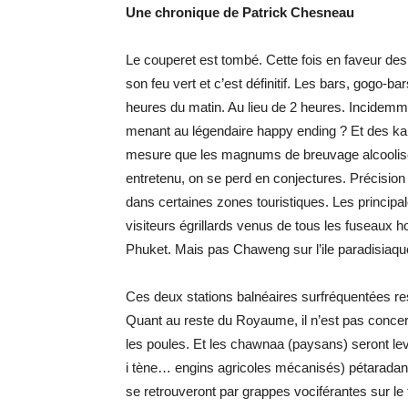
Une chronique de Patrick Chesneau
Le couperet est tombé. Cette fois en faveur de
son feu vert et c’est définitif. Les bars, gogo-b
heures du matin. Au lieu de 2 heures. Incidemme
menant au légendaire happy ending ? Et des kara
mesure que les magnums de breuvage alcoolisé
entretenu, on se perd en conjectures. Précision
dans certaines zones touristiques. Les principa
visiteurs égrillards venus de tous les fuseaux h
Phuket. Mais pas Chaweng sur l’ile paradisiaqu
Ces deux stations balnéaires surfréquentées re
Quant au reste du Royaume, il n’est pas conce
les poules. Et les chawnaa (paysans) seront levé
i tène… engins agricoles mécanisés) pétaradants
se retrouveront par grappes vociférantes sur le t