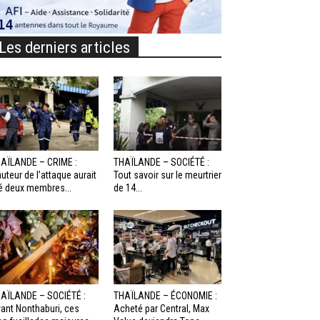
Les derniers articles
AÏLANDE – CRIME :
THAÏLANDE – SOCIÉTÉ :
auteur de l’attaque aurait
Tout savoir sur le meurtrier
é deux membres...
de 14...
AÏLANDE – SOCIÉTÉ :
THAÏLANDE – ÉCONOMIE :
ant Nonthaburi, ces
Acheté par Central, Max