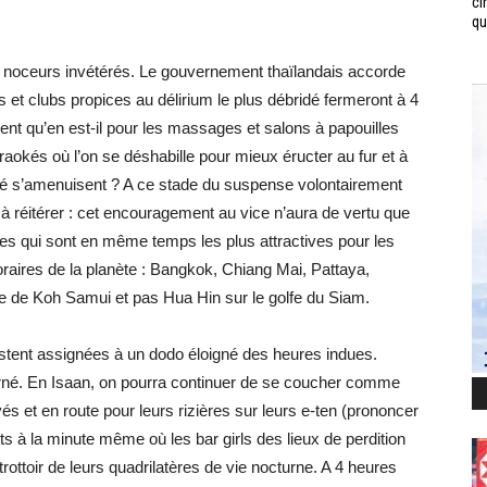
ci
qui
s noceurs invétérés. Le gouvernement thaïlandais accorde
ars et clubs propices au délirium le plus débridé fermeront à 4
nt qu’en est-il pour les massages et salons à papouilles
okés où l’on se déshabille pour mieux éructer au fur et à
 s’amenuisent ? A ce stade du suspense volontairement
 à réitérer : cet encouragement au vice n’aura de vertu que
les qui sont en même temps les plus attractives pour les
oraires de la planète : Bangkok, Chiang Mai, Pattaya,
e de Koh Samui et pas Hua Hin sur le golfe du Siam.
stent assignées à un dodo éloigné des heures indues.
rné. En Isaan, on pourra continuer de se coucher comme
s et en route pour leurs rizières sur leurs e-ten (prononcer
 à la minute même où les bar girls des lieux de perdition
rottoir de leurs quadrilatères de vie nocturne. A 4 heures