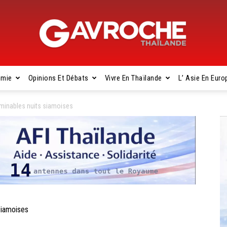
omie
Opinions Et Débats
Vivre En Thaïlande
L’ Asie En Euro
Gavroche
minables nuits siamoises
Thaïlande
siamoises