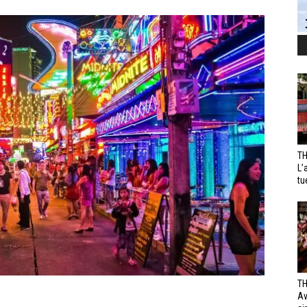
TH
L’
tu
TH
Av