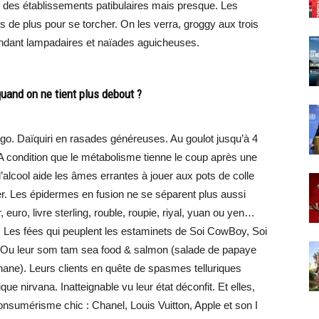
 des établissements patibulaires mais presque. Les
 de plus pour se torcher. On les verra, groggy aux trois
nfondant lampadaires et naïades aguicheuses.
quand on ne tient plus debout ?
go. Daïquiri en rasades généreuses. Au goulot jusqu’à 4
 A condition que le métabolisme tienne le coup après une
’alcool aide les âmes errantes à jouer aux pots de colle
r. Les épidermes en fusion ne se séparent plus aussi
r, euro, livre sterling, rouble, roupie, riyal, yuan ou yen…
. Les fées qui peuplent les estaminets de Soi CowBoy, Soi
. Ou leur som tam sea food & salmon (salade de papaye
hane). Leurs clients en quête de spasmes telluriques
ique nirvana. Inatteignable vu leur état déconfit. Et elles,
 consumérisme chic : Chanel, Louis Vuitton, Apple et son I