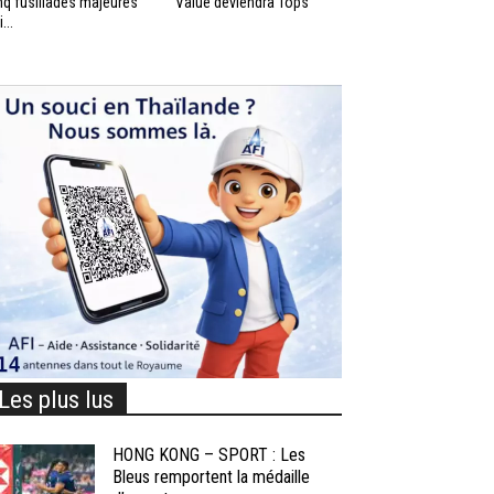
nq fusillades majeures
Value deviendra Tops
...
Les plus lus
HONG KONG – SPORT : Les
Bleus remportent la médaille