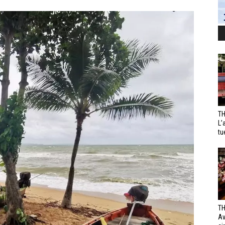
TH
L’
tu
TH
Av