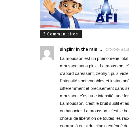
2 Commentaires
singiin' in the rain ...
23/06/2026 at 9:2
La mousson est un phénomène total do
mousson sans pluie. La mousson, c’est
d’abord caressant, zéphyr, puis viole
l’intensité sont variables et instant
différemment et précisément dans ses 
mousson, c’est une intensité, une for
La mousson, c’est le bruit subtil et a
du bananier. La mousson, c’est le b
chœur de libération de toutes les rac
comme à celui du citadin exténué de 