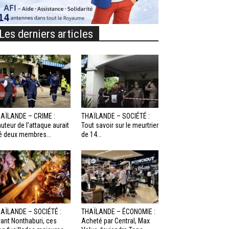
Les derniers articles
AÏLANDE – CRIME :
THAÏLANDE – SOCIÉTÉ :
auteur de l’attaque aurait
Tout savoir sur le meurtrier
é deux membres...
de 14...
AÏLANDE – SOCIÉTÉ :
THAÏLANDE – ÉCONOMIE :
ant Nonthaburi, ces
Acheté par Central, Max