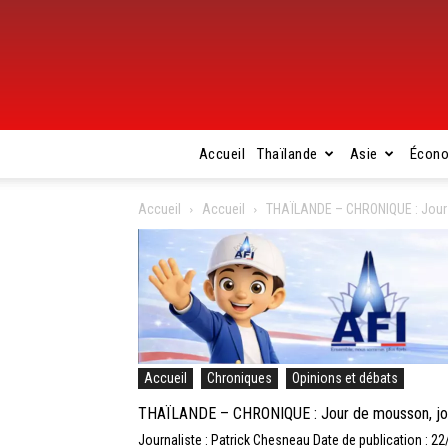
Accueil
Thaïlande
Asie
Écon
Accueil
Accueil
THAÏLANDE – CHRONIQUE : Jour
Accueil
Chroniques
Opinions et débats
THAÏLANDE – CHRONIQUE : Jour de mousson, jo
Journaliste : Patrick Chesneau
Date de publication : 2