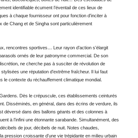
ent identifiable écument l’éventail de ces lieux de
ques à chaque fournisseur ont pour fonction d’inciter à
eux de Chang et de Singha sont particulièrement
x, rencontres sportives… Leur rayon d’action s’élargit
e parasols ornés de leur patronyme commercial. De son
discrétion, ne cherche pas à susciter de révolution de
stylisées une réputation d’extrême fraîcheur. Il lui faut
ans le contexte du réchauffement climatique mondial.
r Gardens. Dès le crépuscule, ces établissements ceinturés
t. Disséminés, en général, dans des écrins de verdure, ils
 est déversé dans des ballons géants et des colonnes à
quent à l’infini une étonnante sarabande. Simultanément, des
écibels de jour, décibels de nuit. Notes chaudes,
a pression croissante d’une vie trépidante en milieu urbain