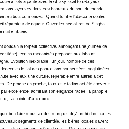
oule à flots à parité avec le whisky local tord-boyaux.
rations joyeuses dans ces hameaux du bout du monde.
rt au bout du monde… Quand tombe l’obscurité couleur
l réparateur de rigueur. Cuver les hectolitres de Singha,
ne nuit embuée.
t soudain la torpeur collective, annonçant une journée de
oncer itène), engins mécanisés préposés aux labours.
agne. Évolution inexorable : un jour, nombre de ces
 décennies le flot des populations paupérisées, agglutinées
nsbahuté avec eux une culture, repérable entre autres à cet
s. De proche en proche, tous les citadins ont été convertis
 par excellence, admirant son élégance racée, la panoplie
uche, sa pointe d’amertume.
. À quoi bon faire mousser des marques déjà archi-dominantes
nouveaux segments de clientèle, les bières locales savent
aurants, discothèques, boîtes de nuit… Des escouades de