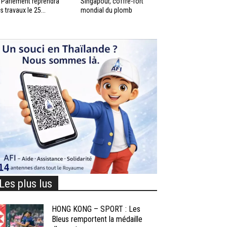
 Parlement reprendra
Singapour, coffre-fort
s travaux le 25...
mondial du plomb
Les plus lus
HONG KONG – SPORT : Les
Bleus remportent la médaille