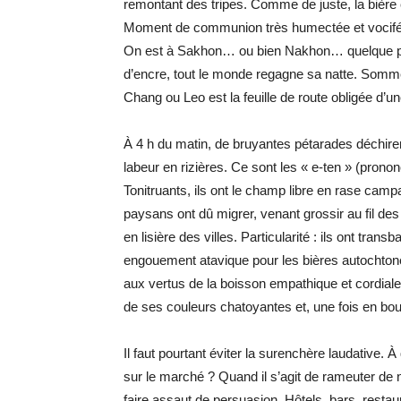
remontant des tripes. Comme de juste, la bière c
Moment de communion très humectée et vocifé
On est à Sakhon… ou bien Nakhon… quelque pa
d’encre, tout le monde regagne sa natte. Sommei
Chang ou Leo est la feuille de route obligée d’u
À 4 h du matin, de bruyantes pétarades déchiren
labeur en rizières. Ce sont les « e-ten » (pron
Tonitruants, ils ont le champ libre en rase camp
paysans ont dû migrer, venant grossir au fil des
en lisière des villes. Particularité : ils ont tra
engouement atavique pour les bières autochtone
aux vertus de la boisson empathique et cordiale
de ses couleurs chatoyantes et, une fois en bo
Il faut pourtant éviter la surenchère laudative
sur le marché ? Quand il s’agit de rameuter de 
faire assaut de persuasion. Hôtels, bars, rest