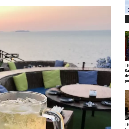
TH
Ba
dé
pa
TH