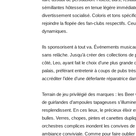
sémillantes hôtesses en tenue légère immédiatem
divertissement socialisé. Coloris et tons spécifi
rejoindre la flopée des fan-clubs respectifs. C
dynamiques.
Ils sponsorisent à tout va. Événements musicau
sans relâche. Jusqu’à créer des collections d
côté, Leo, ayant fait le choix d’une plus grande 
palais, préférant entretenir à coups de pubs très 
accréditer l’idée d’une déferlante réparatrice d
Terrain de jeu privilégié des marques : les Bee
de guirlandes d’ampoules tapageuses s’illuminen
resplendissent. En ces lieux, le précieux élixir
bulles. Verres, chopes, pintes et canettes dupli
orchestres complices inondent les convives de d
ambiance conviviale. Comme pour faire oublier l