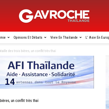
omie
Opinions Et Débats
Vivre En Thaïlande
L’ Asie En Euro
Gavroche
lle des trois bières, un conflit très thaï
Thaïlande
ères, un conflit très thaï