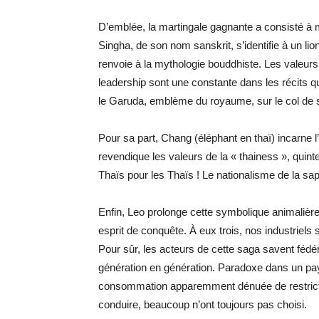
D’emblée, la martingale gagnante a consisté à mis
Singha, de son nom sanskrit, s’identifie à un lio
renvoie à la mythologie bouddhiste. Les valeur
leadership sont une constante dans les récits q
le Garuda, emblème du royaume, sur le col de s
Pour sa part, Chang (éléphant en thaï) incarne 
revendique les valeurs de la « thainess », quintes
Thaïs pour les Thaïs ! Le nationalisme de la sap
Enfin, Leo prolonge cette symbolique animalière.
esprit de conquête. À eux trois, nos industriels s
Pour sûr, les acteurs de cette saga savent féd
génération en génération. Paradoxe dans un pays 
consommation apparemment dénuée de restrictio
conduire, beaucoup n’ont toujours pas choisi.