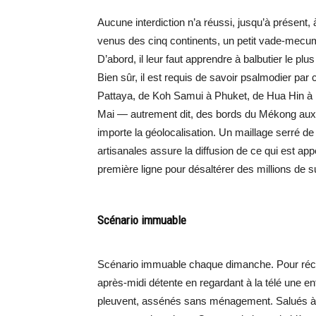
Aucune interdiction n’a réussi, jusqu’à présent, 
venus des cinq continents, un petit vade-mecum 
D’abord, il leur faut apprendre à balbutier le plu
Bien sûr, il est requis de savoir psalmodier pa
Pattaya, de Koh Samui à Phuket, de Hua Hin à 
Mai — autrement dit, des bords du Mékong au
importe la géolocalisation. Un maillage serré de
artisanales assure la diffusion de ce qui est ap
première ligne pour désaltérer des millions de 
Scénario immuable
Scénario immuable chaque dimanche. Pour récup
après-midi détente en regardant à la télé une enf
pleuvent, assénés sans ménagement. Salués à 