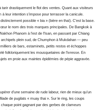
à tarir drastiquement le flot des ventes. Quant aux visiteurs
à leur intention s’impose pour terrasser la canicule.
s distinctement possible « bia » (bière en thaï). C’est la base.
r cœur le nom des trois marques principales. De Bangkok à
Nakhon Phanom à l’est de l’Isan, en passant par Chiang
x archipels plein sud, de Chumphon à Mukdahan — peu
 milliers de bars, estaminets, petits restos et échoppes
pelé folkloriquement les mousquetaires de l’ivresse. En
sujets en proie aux maintes épidémies de pépie aggravée.
érer d’une semaine de rude labeur, rien de mieux qu’un
ilade de pugilats « muay thai ». Sur le ring, les coups
chaque point gagnant par des gerbes de clameurs