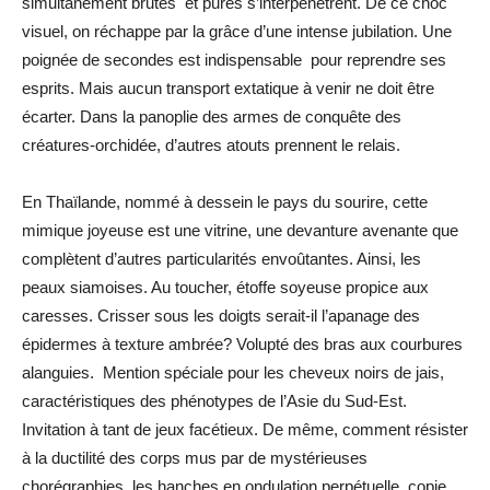
simultanément brutes et pures s’interpénètrent. De ce choc
visuel, on réchappe par la grâce d’une intense jubilation. Une
poignée de secondes est indispensable pour reprendre ses
esprits. Mais aucun transport extatique à venir ne doit être
écarter. Dans la panoplie des armes de conquête des
créatures-orchidée, d’autres atouts prennent le relais.
En Thaïlande, nommé à dessein le pays du sourire, cette
mimique joyeuse est une vitrine, une devanture avenante que
complètent d’autres particularités envoûtantes. Ainsi, les
peaux siamoises. Au toucher, étoffe soyeuse propice aux
caresses. Crisser sous les doigts serait-il l’apanage des
épidermes à texture ambrée? Volupté des bras aux courbures
alanguies. Mention spéciale pour les cheveux noirs de jais,
caractéristiques des phénotypes de l’Asie du Sud-Est.
Invitation à tant de jeux facétieux. De même, comment résister
à la ductilité des corps mus par de mystérieuses
chorégraphies, les hanches en ondulation perpétuelle, copie