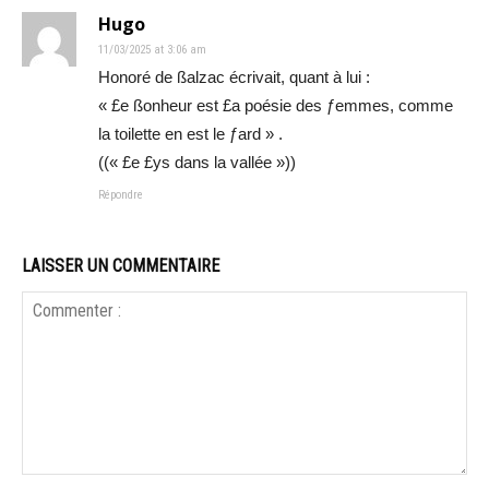
Hugo
11/03/2025 at 3:06 am
Honoré de ßalzac écrivait, quant à lui :
« £e ßonheur est £a poésie des ƒemmes, comme
la toilette en est le ƒard » .
((« £e £ys dans la vallée »))
Répondre
LAISSER UN COMMENTAIRE