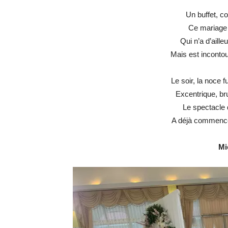
Un buffet, c
Ce mariage 
Qui n’a d’aille
Mais est incontou
Le soir, la noce 
Excentrique, bru
Le spectacle d
A déjà commencé,
Mi