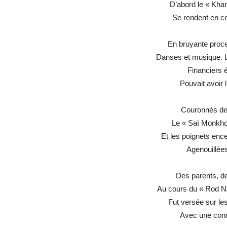
D’abord le « Kha
Se rendent en co
En bruyante proce
Danses et musique. L
Financiers é
Pouvait avoir 
Couronnés de 
Le « Saï Monkhon 
Et les poignets ence
Agenouillées
Des parents, de
Au cours du « Rod Na
Fut versée sur le
Avec une conqu