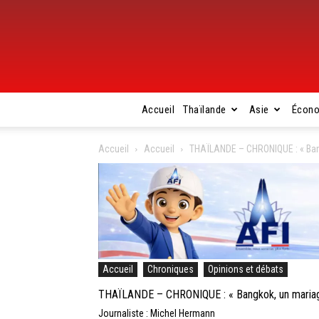
Accueil
Thaïlande
Asie
Écon
Accueil
Accueil
THAÏLANDE – CHRONIQUE : « Bang
Accueil
Chroniques
Opinions et débats
THAÏLANDE – CHRONIQUE : « Bangkok, un mariage
Journaliste : Michel Hermann