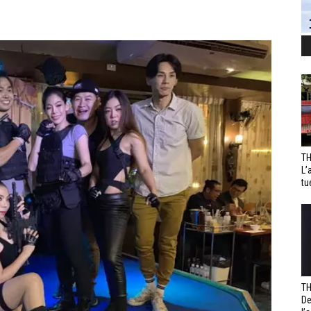
TH
L’
tu
TH
De