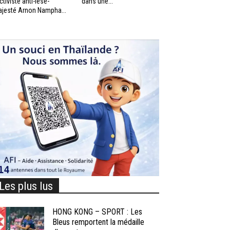
activiste anti-lèse-
dans une...
jesté Arnon Nampha...
Les plus lus
HONG KONG – SPORT : Les
Bleus remportent la médaille