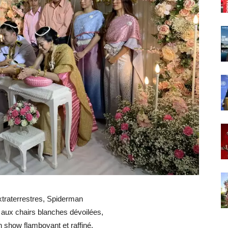
xtraterrestres, Spiderman
s aux chairs blanches dévoilées,
n show flamboyant et raffiné.