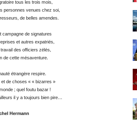
ratoire tous les trois mois,
s personnes venues chez soi,
gresseurs, de belles amendes.
 et campagne de signatures
eprises et autres expatriés,
ravail des officiers zélés,
on de cette mésaventure.
uté étrangère respire.
is et de choses « « bizarres »
 monde ; quel foutu bazar !
lleurs il y a toujours bien pire…
chel Hermann