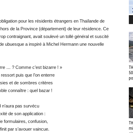
’obligation pour les résidents étrangers en Thaïlande de
 hors de la Province (département) de leur résidence. Ce
rop contraignant, avait soulevé un tollé général et suscité
de ubuesque a inspiré à Michel Hermann une nouvelle
arre … ? Comme c’est bizarre ! »
TH
50
 ressort puis que l’on enterre
po
isies et de sombres critères
le connaître : quel bazar !
 n’aura pas survécu
ité de son application :
 formulaires, confusion,
TH
mi
finit par s’avouer vaincue.