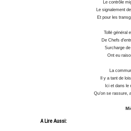
Le contrôle mig
Le signalement de
Et pour les trans
Tollé général
De Chefs d’entr
Surcharge de t
Ont eu rais
La communa
Il y a tant de lo
Ici et dans le
Qu’on se rassure, ai
Mi
A Lire Aussi: