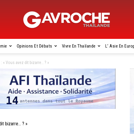
omie
Opinions Et Débats
Vivre En Thaïlande
L’ Asie En Euro
Gavroche
« Vous avez dit bizarre… ? »
Thaïlande
t bizarre… ? »