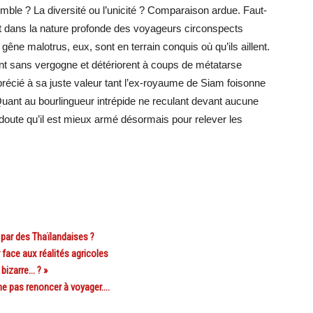
emble ? La diversité ou l’unicité ? Comparaison ardue. Faut-
est dans la nature profonde des voyageurs circonspects
ne malotrus, eux, sont en terrain conquis où qu’ils aillent.
nent sans vergogne et détériorent à coups de métatarse
récié à sa juste valeur tant l’ex-royaume de Siam foisonne
 Quant au bourlingueur intrépide ne reculant devant aucune
l doute qu’il est mieux armé désormais pour relever les
ar des Thaïlandaises ?
face aux réalités agricoles
bizarre… ? »
 pas renoncer à voyager….