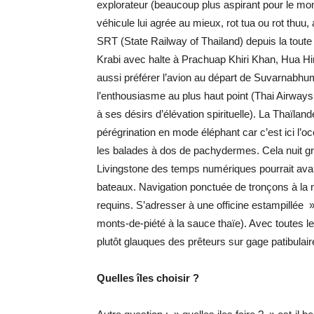
explorateur (beaucoup plus aspirant pour le mome
véhicule lui agrée au mieux, rot tua ou rot thuu
SRT (State Railway of Thailand) depuis la toute
Krabi avec halte à Prachuap Khiri Khan, Hua H
aussi préférer l’avion au départ de Suvarnabhu
l’enthousiasme au plus haut point (Thai Airways
à ses désirs d’élévation spirituelle). La Thaïlan
pérégrination en mode éléphant car c’est ici l’occ
les balades à dos de pachydermes. Cela nuit gr
Livingstone des temps numériques pourrait avan
bateaux. Navigation ponctuée de tronçons à la n
requins. S’adresser à une officine estampillée » 
monts-de-piété à la sauce thaïe). Avec toutes l
plutôt glauques des prêteurs sur gage patibulai
Quelles îles choisir ?