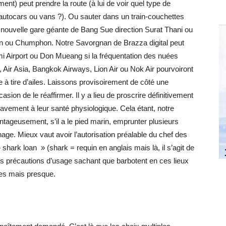
nt) peut prendre la route (à lui de voir quel type de
, autocars ou vans ?). Ou sauter dans un train-couchettes
 nouvelle gare géante de Bang Sue direction Surat Thani ou
in ou Chumphon. Notre Savorgnan de Brazza digital peut
mi Airport ou Don Mueang si la fréquentation des nuées
, Air Asia, Bangkok Airways, Lion Air ou Nok Air pourvoiront
de à tire d’ailes. Laissons provisoirement de côté une
asion de le réaffirmer. Il y a lieu de proscrire définitivement
avement à leur santé physiologique. Cela étant, notre
tageusement, s’il a le pied marin, emprunter plusieurs
age. Mieux vaut avoir l’autorisation préalable du chef des
shark loan » (shark = requin en anglais mais là, il s’agit de
es précautions d’usage sachant que barbotent en ces lieux
res mais presque.