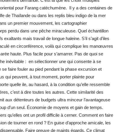
 benoîtement demandé. C’est là que les choix multiples
oriental pour Farang catéchumène. Il y a des centaines de
lfe de Thaïlande ou dans les replis bleu indigo de la mer
t dans un premier mouvement, les cartographier
 corps perdu dans une pêche miraculeuse. Quel échantillon
exaltants mais travail de longue haleine. S’il s’agit d’iles
culé en circonférence, voilà qui complique les manœuvres
marée haute. Plus facile pour s’amarrer. Pas de quoi se
he inévitable : en sélectionner une qui consente à se
 se faire fouler au pied pendant la phase excursion et
us qui peuvent, à tout moment, porter plainte pour
orte quelle ile, au hasard, à la condition qu’elle ressemble
, c’est à dire toutes les autres. Cette similarité des
rnit aux détenteurs de budgets ultra minceur l’avantageuse
coup d’un seul. Économie de moyens et gain de temps.
iers qu’elles ont un profil difficile à cerner. Comment en faire
sion de tourner en rond ? En guise d’approche amicale, les
indispensable. Faire preuve de maints égards. Ce climat