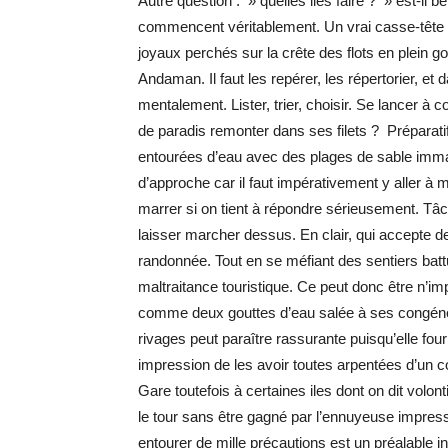
Autre question : » quelles iles faire ? » est-il
commencent véritablement. Un vrai casse-tête 
joyaux perchés sur la crête des flots en plein go
Andaman. Il faut les repérer, les répertorier, e
mentalement. Lister, trier, choisir. Se lancer à
de paradis remonter dans ses filets ? Préparatifs 
entourées d’eau avec des plages de sable imma
d’approche car il faut impérativement y aller à 
marrer si on tient à répondre sérieusement. Tâc
laisser marcher dessus. En clair, qui accepte de
randonnée. Tout en se méfiant des sentiers batt
maltraitance touristique. Ce peut donc être n’imp
comme deux gouttes d’eau salée à ses congénères
rivages peut paraître rassurante puisqu’elle fou
impression de les avoir toutes arpentées d’un 
Gare toutefois à certaines iles dont on dit volont
le tour sans être gagné par l’ennuyeuse impres
entourer de mille précautions est un préalable 