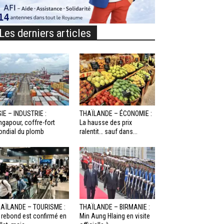
Les derniers articles
IE – INDUSTRIE :
THAÏLANDE – ÉCONOMIE :
ngapour, coffre-fort
La hausse des prix
ndial du plomb
ralentit… sauf dans...
AÏLANDE – TOURISME :
THAÏLANDE – BIRMANIE :
 rebond est confirmé en
Min Aung Hlaing en visite