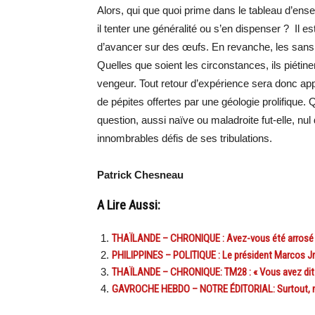
Alors, qui que quoi prime dans le tableau d’ens
il tenter une généralité ou s’en dispenser ? Il 
d’avancer sur des œufs. En revanche, les sans gê
Quelles que soient les circonstances, ils piéti
vengeur. Tout retour d’expérience sera donc app
de pépites offertes par une géologie prolifique.
question, aussi naïve ou maladroite fut-elle, nu
innombrables défis de ses tribulations.
Patrick Chesneau
A Lire Aussi:
THAÏLANDE – CHRONIQUE : Avez-vous été arrosé p
PHILIPPINES – POLITIQUE : Le président Marcos Jr 
THAÏLANDE – CHRONIQUE: TM28 : « Vous avez dit 
GAVROCHE HEBDO – NOTRE ÉDITORIAL: Surtout, ne