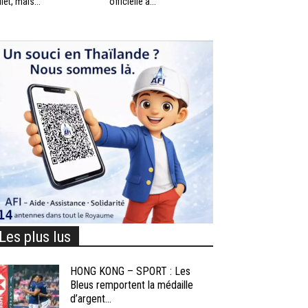
llet, mais...
officielle à...
Les plus lus
HONG KONG – SPORT : Les
Bleus remportent la médaille
d’argent...