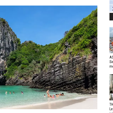
AS
Si
mo
TH
Le