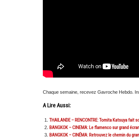
Chaque semaine, recevez Gavroche Hebdo. In
A Lire Aussi:
THAILANDE – RENCONTRE: Tomita Katsuya fait s
BANGKOK – CINEMA: Le flamenco sur grand écran, 
BANGKOK – CINÉMA: Retrouvez le chemin du grand 