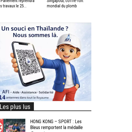
 Parlement reprendra
Singapour, coffre-fort
s travaux le 25...
mondial du plomb
Les plus lus
HONG KONG – SPORT : Les
Bleus remportent la médaille