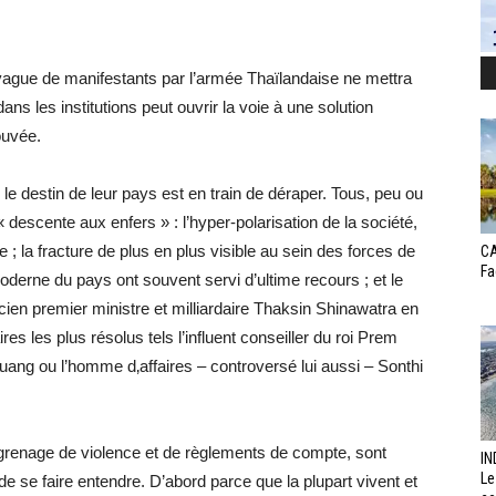
 vague de manifestants par l’armée Thaïlandaise ne mettra
dans les institutions peut ouvrir la voie à une solution
ouvée.
 destin de leur pays est en train de déraper. Tous, peu ou
 descente aux enfers » : l’hyper-polarisation de la société,
; la fracture de plus en plus visible au sein des forces de
CA
Fa
 moderne du pays ont souvent servi d’ultime recours ; et le
ien premier ministre et milliardaire Thaksin Shinawatra en
es les plus résolus tels l’influent conseiller du roi Prem
uang ou l’homme d‚affaires – controversé lui aussi – Sonthi
ngrenage de violence et de règlements de compte, sont
IN
Le
e se faire entendre. D’abord parce que la plupart vivent et