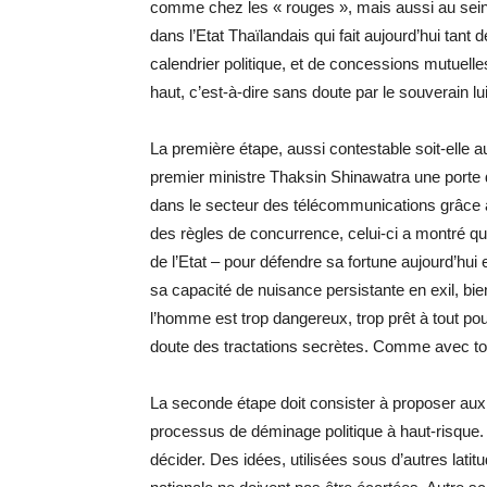
comme chez les « rouges », mais aussi au sein
dans l’Etat Thaïlandais qui fait aujourd’hui tant 
calendrier politique, et de concessions mutuelle
haut, c’est-à-dire sans doute par le souverain 
La première étape, aussi contestable soit-elle a
premier ministre Thaksin Shinawatra une porte d
dans le secteur des télécommunications grâce à 
des règles de concurrence, celui-ci a montré qu’i
de l’Etat – pour défendre sa fortune aujourd’hui 
sa capacité de nuisance persistante en exil, bie
l’homme est trop dangereux, trop prêt à tout pour
doute des tractations secrètes. Comme avec tou
La seconde étape doit consister à proposer aux 
processus de déminage politique à haut-risque
décider. Des idées, utilisées sous d’autres lati