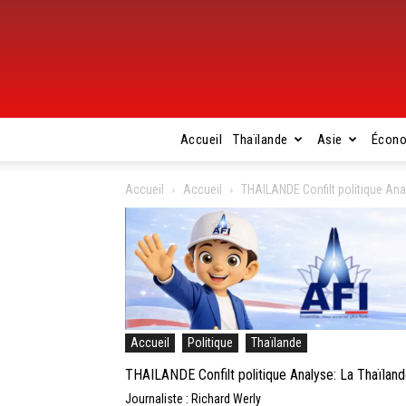
Accueil
Thaïlande
Asie
Écon
Accueil
Accueil
THAILANDE Confilt politique Anal
Accueil
Politique
Thaïlande
THAILANDE Confilt politique Analyse: La Thaïlande 
Journaliste : Richard Werly