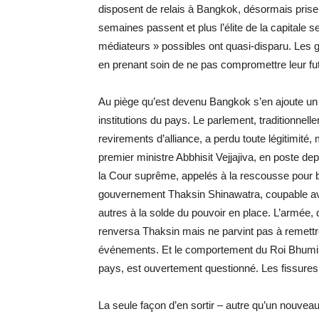
disposent de relais à Bangkok, désormais prise
semaines passent et plus l’élite de la capitale s
médiateurs » possibles ont quasi-disparu. Les g
en prenant soin de ne pas compromettre leur fut
Au piège qu’est devenu Bangkok s’en ajoute un a
institutions du pays. Le parlement, traditionnel
revirements d’alliance, a perdu toute légitimité, 
premier ministre Abbhisit Vejjajiva, en poste de
la Cour suprême, appelés à la rescousse pour b
gouvernement Thaksin Shinawatra, coupable avé
autres à la solde du pouvoir en place. L’armée, 
renversa Thaksin mais ne parvint pas à remettre
événements. Et le comportement du Roi Bhumipo
pays, est ouvertement questionné. Les fissures,
La seule façon d’en sortir – autre qu’un nouvea