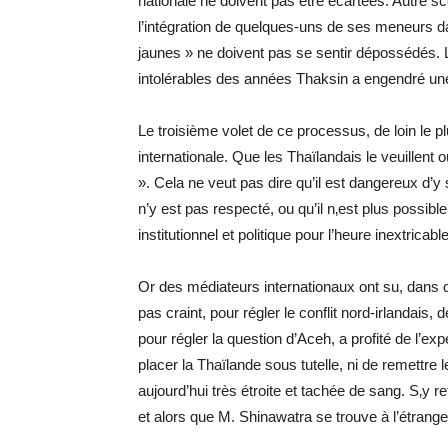
nationale ne doivent pas être écartées. Autre scén
l’intégration de quelques-uns de ses meneurs dan
jaunes » ne doivent pas se sentir dépossédés. 
intolérables des années Thaksin a engendré une l
Le troisième volet de ce processus, de loin le pl
internationale. Que les Thaïlandais le veuillent 
». Cela ne veut pas dire qu’il est dangereux d’y 
n’y est pas respecté, ou qu’il n‚est plus possible
institutionnel et politique pour l’heure inextricabl
Or des médiateurs internationaux ont su, dans d
pas craint, pour régler le conflit nord-irlandais,
pour régler la question d’Aceh, a profité de l’expe
placer la Thaïlande sous tutelle, ni de remettre l
aujourd’hui très étroite et tachée de sang. S‚y 
et alors que M. Shinawatra se trouve à l’étrange