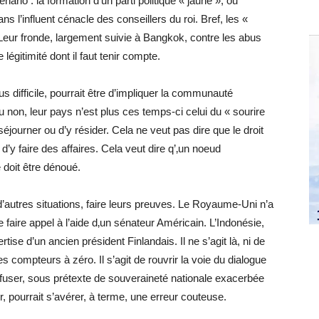
ario : la formation d’un parti politique « jaune », ou
s l’influent cénacle des conseillers du roi. Bref, les «
Leur fronde, largement suivie à Bangkok, contre les abus
égitimité dont il faut tenir compte.
us difficile, pourrait être d’impliquer la communauté
ou non, leur pays n’est plus ces temps-ci celui du « sourire
séjourner ou d’y résider. Cela ne veut pas dire que le droit
 d’y faire des affaires. Cela veut dire q’‚un noeud
e doit être dénoué.
’autres situations, faire leurs preuves. Le Royaume-Uni n’a
 de faire appel à l’aide d‚un sénateur Américain. L’Indonésie,
rtise d’un ancien président Finlandais. Il ne s’agit là, ni de
es compteurs à zéro. Il s’agit de rouvrir la voie du dialogue
refuser, sous prétexte de souveraineté nationale exacerbée
r, pourrait s’avérer, à terme, une erreur couteuse.