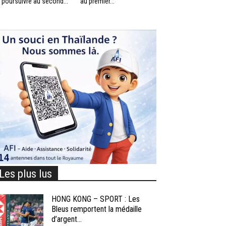
 poursuivre au second...
au premier...
Les plus lus
HONG KONG – SPORT : Les
Bleus remportent la médaille
d’argent...